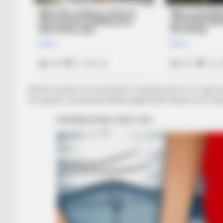
Kështu Gordoni do të jetë pjesë e kampionëve të La Ligës de
25-vjeçarit i ka kushtuar Barçës gjithsej 80 milionë euro./S