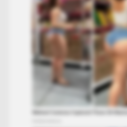
BRAINBERRIES
TV Couples Who Would Never Be To
Weird