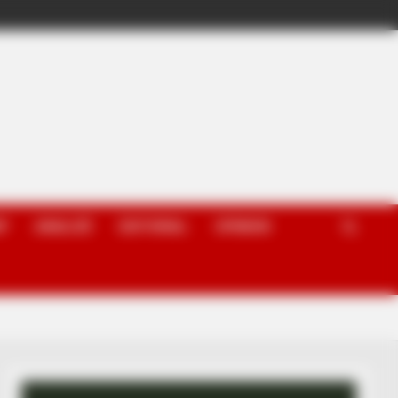
P
ANALIZË
EDITORIAL
OPINION