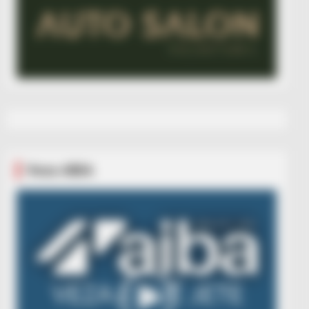
Veza AIBA
Video
Player