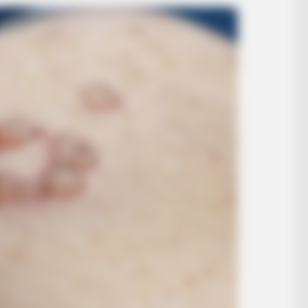
BRAINBERRIES
Magnetic Floating Bed: All That Luxury
For Mere $1.6 Mil?