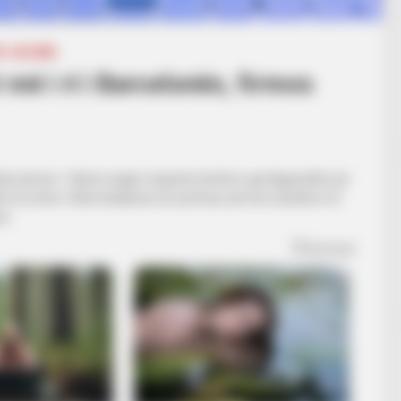
A
LA LIGA
më i ri i Barcelonës, firmos
arcelonës. Talenti anglez largohet kështu nga Njujastëlli, për
ha të botës. Klubi katalanas ka njoftuar përmes kanaleve të
re.