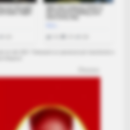
ri në vitin 2031. Theksojmë se operacioni për transferimin e
port Ekspres/