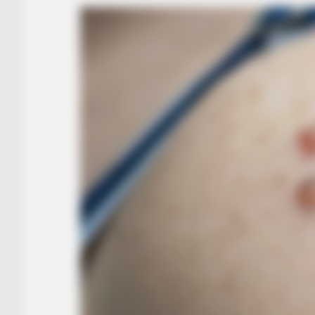
BRAINBERRIES
Iconic '90s Entertainment Couples
We'll Never Forget