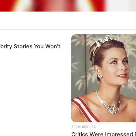
brity Stories You Won't
BRAINBERRIES
Critics Were Impressed