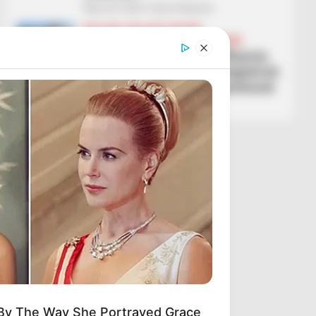
May 29, 2026
Sport Ekspres
BALLINA
BALLINA STATIKE
FUTBOLL SHQIPTAR
KAT. SUPERIORE
Kampionati i vajzave/ Vllaznia
shpallet kampione e Shqipërisë
pas triumfit 2-0 ndaj Apolonisë
May 29, 2026
Sport Ekspres
 By The Way She Portrayed Grace