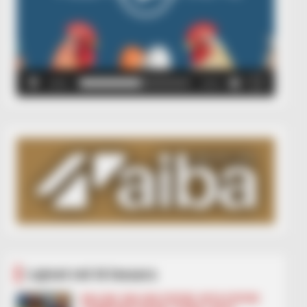
00:00
00:05
Lajmet më të lexuara
BALLINA
BALLINA STATIKE
BOTA STATIKE