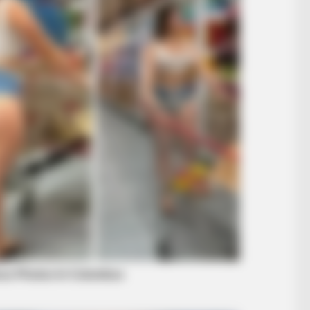
BRAINBERRIES
gether: 9 Is Just Too
8 Movies Based On Real 
BRAIN
Rem
Cou
Com