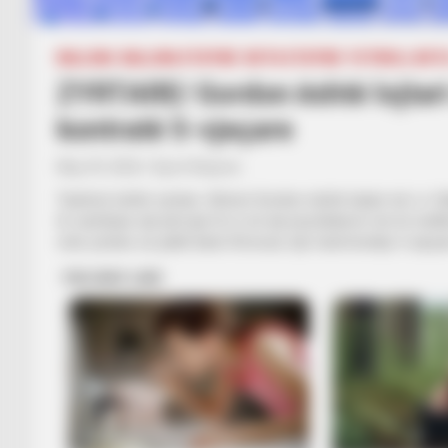
BALLINA
BALLINA STATIKE
BOTA STATIKE
FUTBOLL BOT
ZYRTARE/ Gordon është lojtari 
kontratë 5-vjeçare
May 29, 2026
Sport Ekspres
Tashmë është zyrtare. Antoni Gordon është lojtari më i ri i B
të vazhduar një përvojë të re në një prej klubeve më të mëd
veta zyrtare se palët kanë firmosur një marrëveshje 5-vjeça