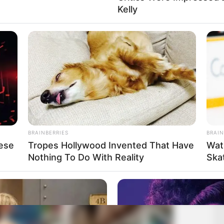
Kelly
BRAINBERRIES
BRAIN
ese
Tropes Hollywood Invented That Have
Wat
Nothing To Do With Reality
Ska