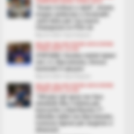
CHAMPIONS LEAGUE
FUTBOLL BOTA
“Duam trofeun e dytë”, Arteta
tregon ambicien e Arsenalit:
Jemi këtu për t’ja marrë
Champions-in PSG-së
May 29, 2026
Sport Ekspres
BALLINA
BALLINA STATIKE
BOTA STATIKE
FUTBOLL BOTA
LA LIGA
ZYRTARE/ Gordon është lojtari
më i ri i Barcelonës, firmos
kontratë 5-vjeçare
May 29, 2026
Sport Ekspres
BALLINA
BALLINA STATIKE
BOTA STATIKE
FUTBOLL BOTA
LA LIGA
“Ofruam një qese me fara
luledielli dhe 4 bileta për
koncertin e Bad Bunny-t”!
Atletiko tallet me Barcelonën,
ironizon lajmet për largimin e
Alvarezit