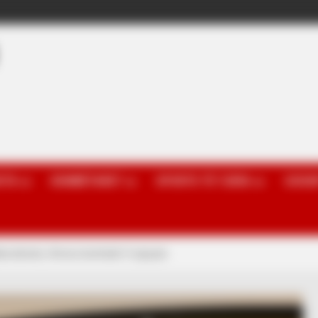
OTA
KOMBËTARET
SPORTE TË TJERA
GOSSI
arcelonës, firmos kontratë 5-vjeçare