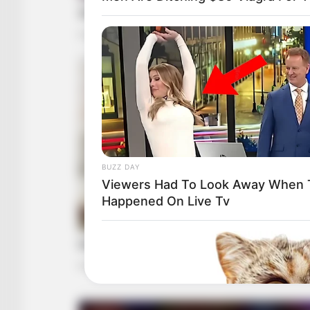
BUZZ DAY
Viewers Had To Look Away When 
Happened On Live Tv