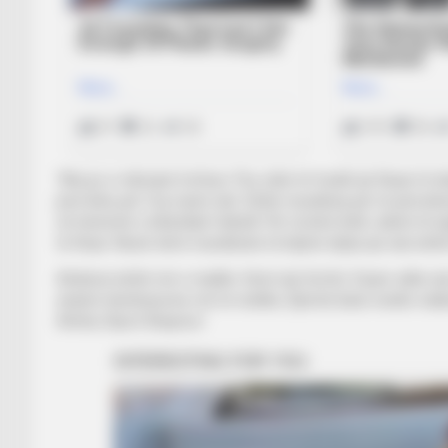
“Ata po e mbrojnë trofeun. Pra, ishin të fundit që fituan të d
jemi këtu për t’ua marrë atë. Është mundësia për të përvetë
në historinë e këtij klubi futbolli. Për ta bërë këtë, duhet 
të fituar. Nesër kemi mundësinë të bëjmë diçka që nuk është
Ambicia është më e madhe. Kemi një (trofe). Duam edhe një tj
arrijmë destinacione më të mëdha. Djemtë kanë nivelin maks
Arteta./Sport Ekspres/