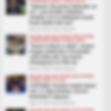
CHAMPIONS LEAGUE
FUTBOLL BOTA
“Askush s’ka pasur kalendar se
ne”, Luis Enrike i ktheher
Artetës: Do ta shikojmë nesër
kush është mëi miri
May 29, 2026
Sport Ekspres
BALLINA
BALLINA STATIKE
BOTA STATIKE
CHAMPIONS LEAGUE
FUTBOLL BOTA
“Duam trofeun e dytë”, Arteta
tregon ambicien e Arsenalit:
Jemi këtu për t’ja marrë
Champions-in PSG-së
May 29, 2026
Sport Ekspres
BALLINA
BALLINA STATIKE
BOTA STATIKE
FUTBOLL BOTA
LA LIGA
ZYRTARE/ Gordon është lojtari
më i ri i Barcelonës, firmos
kontratë 5-vjeçare
May 29, 2026
Sport Ekspres
BALLINA
BALLINA STATIKE
BOTA STATIKE