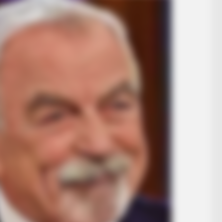
HABERION
 You Laugh Instantly
Video Of Giant Anaconda 
Watch