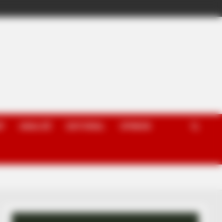
P
ANALIZË
EDITORIAL
OPINION