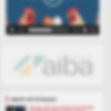
00:00
00:05
Lajmet më të lexuara
BALLINA
BALLINA STATIKE
BOTA STATIKE