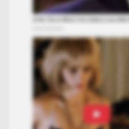
BUZZ DAY
Look Closer When You See Barron
Girlfriend
RADAR MEDIA