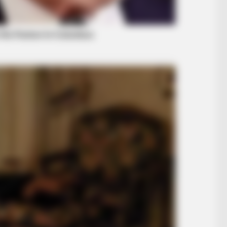
BUZZ DAY
BUZZ 
's
Kate Middleton's Daring Outfit Took
Thi
Prince William's Breath Away
Deb
INSTANTHUB