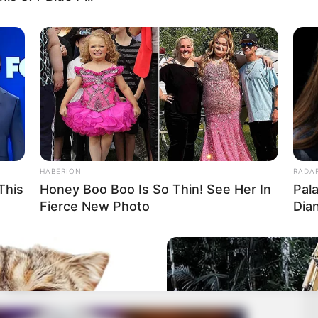
HABERION
RADA
This
Honey Boo Boo Is So Thin! See Her In
Pal
Fierce New Photo
Dia