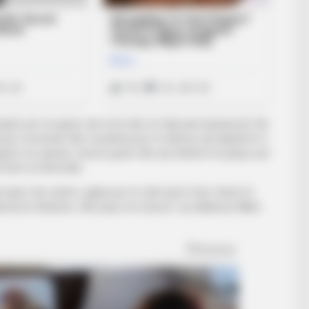
rejtën për ta ngritur atë trofe dhe në fakt janë kampionët. Ne
suar momentin dhe mundësia për të shkruar një kapitull të ri
të luajmë me qartësi, shumë guxim dhe një dëshirë të paepur për
 bërë në këtë klub.
etër. Kjo është e gjitha për të cilën kemi folur. Duhet të
imal të dëshirës. Ata duan më shumë”, ka deklaruar Mikel