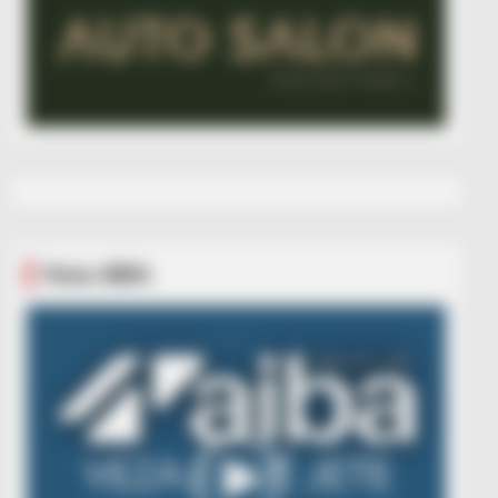
Veza AIBA
Video
Player