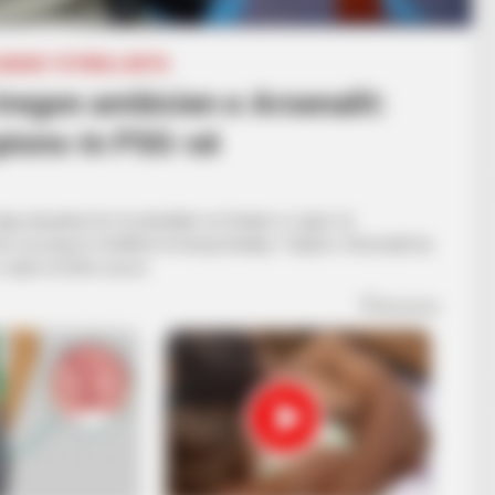
EAGUE
FUTBOLL BOTA
tregon ambicien e Arsenalit:
pions-in PSG-së
yja skuadrat do të përballen në finalen e Ligës së
ë prag të zhvillimit të kësaj finaleje. Trajneri i Arsenalit ka
 e dytë në këtë sezon.