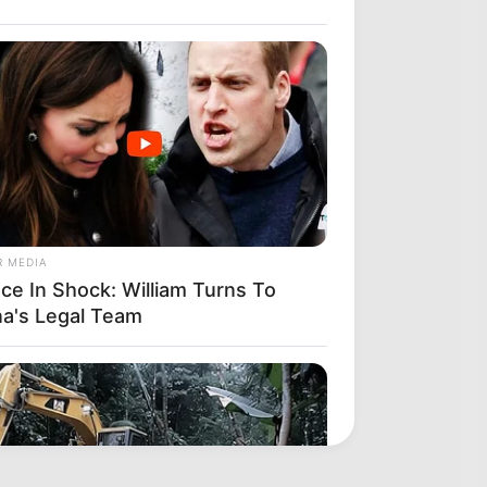
R MEDIA
ace In Shock: William Turns To
na's Legal Team