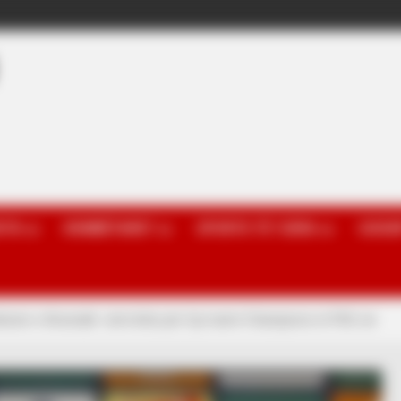
OTA
KOMBËTARET
SPORTE TË TJERA
GOSSI
icien e Arsenalit: Jemi këtu për t’ja marrë Champions-in PSG-së