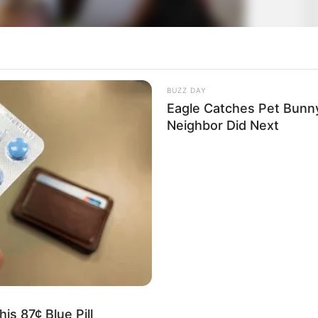
BUZZ DAY
Eagle Catches Pet Bunn
Neighbor Did Next
is 87¢ Blue Pill