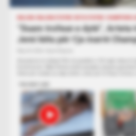
BALLINA
BALLINA STATIKE
BOTA STATIKE
CHAMPIONS L
“Duam trofeun e dytë”, Arteta 
Jemi këtu për t’ja marrë Cham
May 29, 2026
Sport Ekspres
Arsenali do të sfidojë PSG-në pasditen e 30 majit, teksa të d
Konferencës. Mikel Arteta është paraqitur përpara gazetarëve n
thënë për mediat se ekipi është i uritur për të fituar trofeun