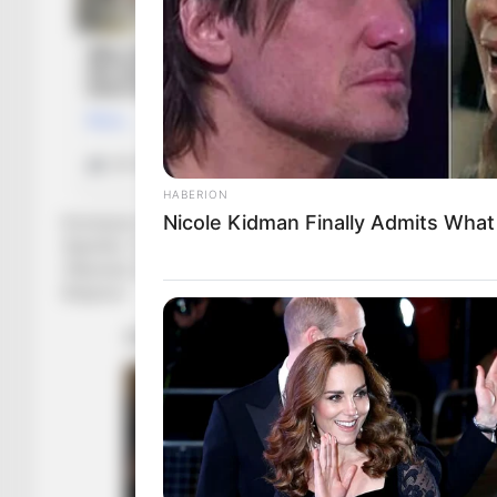
HABERION
Nicole Kidman Finally Admits Wha
Komisioni i Displinës vendosi që Vllaznia të dënohej 4 ndeshj
thjeshtë, “Loro Boriçi” do të mbushet në muajin nëntor në ta
Vllaznisë e kanë bërë gati apelimin e këtij vendimi, që Vllaz
Ekspres/