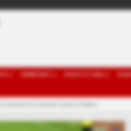
OTA
KOMBËTARET
SPORTE TË TJERA
GOSSI
zë, shkodranët do të apelojnë vendimin e Disiplinës