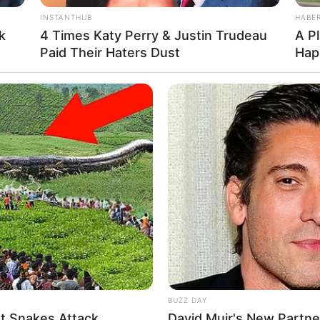
INSTANTHUB
HABE
k
4 Times Katy Perry & Justin Trudeau
A P
Paid Their Haters Dust
Hap
BUZZ DAY
t Snakes Attack
David Muir's New Partne