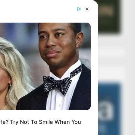
Veza AIBA
Video
Player
fe? Try Not To Smile When You