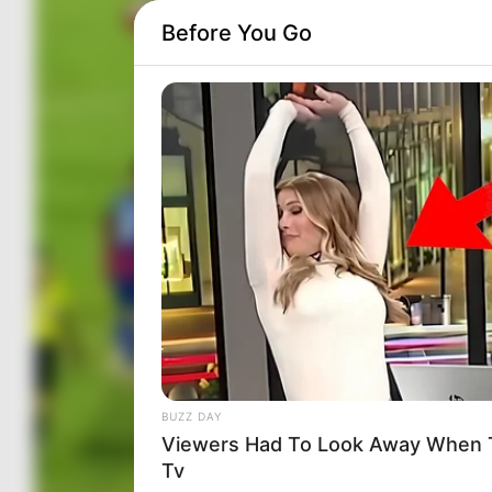
Before You Go
BUZZ DAY
Viewers Had To Look Away When 
Tv