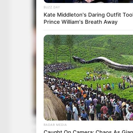
BUZZ DAY
Kate Middleton's Daring Outfit Too
Prince William's Breath Away
RADAR MEDIA
Caught On Camera: Chaos As Gian