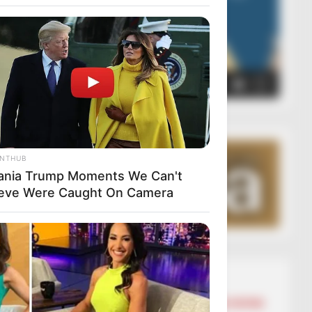
00:00
00:05
ANTHUB
ania Trump Moments We Can't
ieve Were Caught On Camera
Lajmet më të lexuara
BALLINA
BALLINA STATIKE
BOTA STATIKE