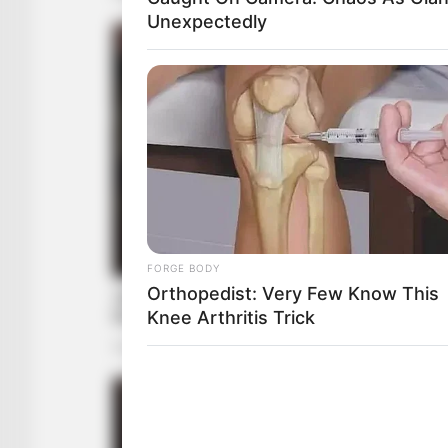
Unexpectedly
FORGE BODY
Orthopedist: Very Few Know This
Knee Arthritis Trick