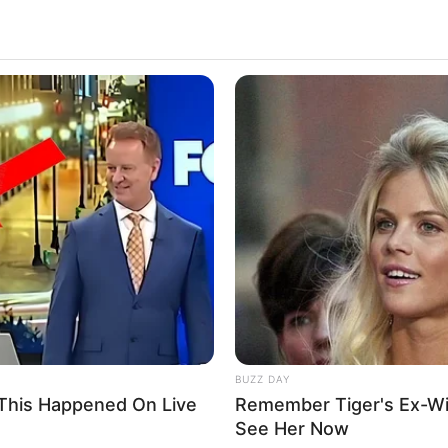
BUZZ DAY
This Happened On Live
Remember Tiger's Ex-Wi
See Her Now