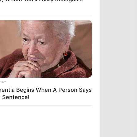
DAY
entia Begins When A Person Says
s Sentence!