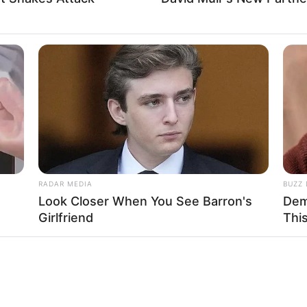
RADAR MEDIA
BUZZ 
Look Closer When You See Barron's
Dem
Girlfriend
Thi