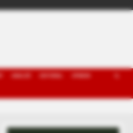
P
ANALIZË
EDITORIAL
OPINION