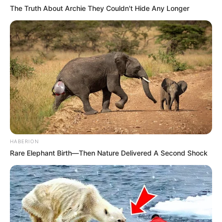
The Truth About Archie They Couldn't Hide Any Longer
HABERION
Rare Elephant Birth—Then Nature Delivered A Second Shock