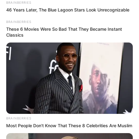
ndeshje pezullim për shkak të sjelljeve anti sportive, me
BRAINBERRIES
trajnerin e Dinamos që duhet të qëndrojë larg stolit për
46 Years Later, The Blue Lagoon Stars Look Unrecognizable
Final Four.
BRAINBERRIES
These 6 Movies Were So Bad That They Became Instant
Classics
BRAINBERRIES
Most People Don't Know That These 8 Celebrities Are Muslim