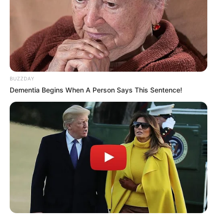
BUZZDAY
Dementia Begins When A Person Says This Sentence!