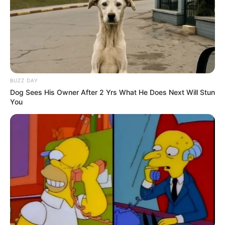
BUZZ DAY
Dog Sees His Owner After 2 Yrs What He Does Next Will Stun
You