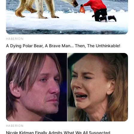
HABERION
A Dying Polar Bear, A Brave Man… Then, The Unthinkable!
HABERION
Nicole Kidman Finally Admits What We All Suspected