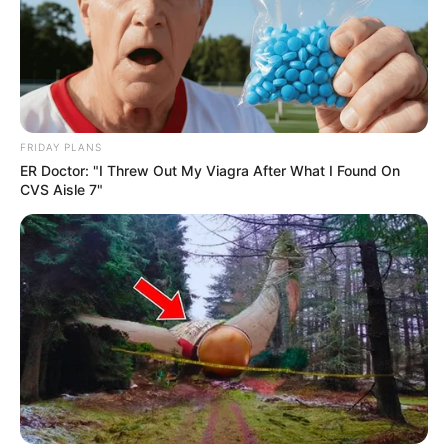
FRIDAY PLANS
ER Doctor: "I Threw Out My Viagra After What I Found On
CVS Aisle 7"