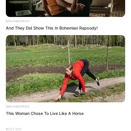
lojtarëve të ekipit kundërshtar, në bazë të nenit 14/1/i të
KDE dënohet me 8 (tetë) ndeshje pezullim nga aktiviteti.
BRAINBERRIES
And They Did Show This In Bohemian Rapsody!
BRAINBERRIES
This Woman Chose To Live Like A Horse
BUZZ DAY