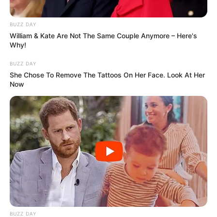
BUZZ DAY
William & Kate Are Not The Same Couple Anymore – Here's
Why!
BUZZ DAY
She Chose To Remove The Tattoos On Her Face. Look At Her
Now
BUZZ DAY