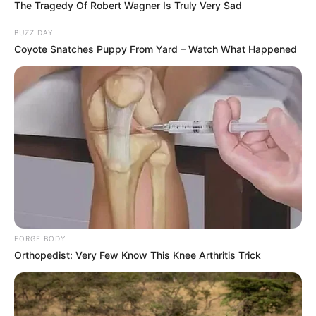
The Tragedy Of Robert Wagner Is Truly Very Sad
kur bëhet fjalë për kampionatet në Europë. Kur flitet për
Kombëtaren, Rakipi rreshtohet mes tifozëve të shumtë
BUZZ DAY
shqiptarë që përkrahin Gjermaninë. I ftuar në emisionin
Coyote Snatches Puppy From Yard – Watch What Happened
“Skaner” që transmetohet në “MCN TV”, Rakipi ka thënë se
në kohën e diktaturës nuk mund të thuhej se e mbështesje
Gjermaninë për ndonjë arsye tjetër, që nuk kishte lidhje me
tifozerinë.
FORGE BODY
Orthopedist: Very Few Know This Knee Arthritis Trick