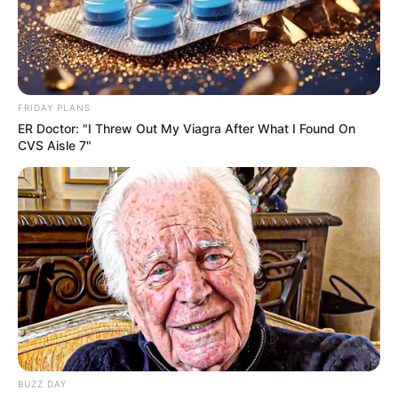
FRIDAY PLANS
ER Doctor: "I Threw Out My Viagra After What I Found On
CVS Aisle 7"
BALLINA
BALLINA STATIKE
EURO 2024
KOMBËTARET
“Tifoz i Interit dhe Partizanit”, Ylli
Rakipi zbulon preferencat në
futboll: Të fusnin në burg po të
mbështesje Gjermaninë për…
June 24, 2021
Sport Ekspres
Drejtuesi i emisionin “Të Paekspozuarit”, Ylli Rakipi, ka
zbuluar preferencat sa i përket futbollit. Gazetari i njohur
BUZZ DAY
është tifoz i Partizanit në Shqipëri, ndërsa mbështet Interin