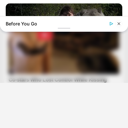
Before You Go
BUZZDAY
This Is What A Bear Did To The Man Who Saved A Bear Cub