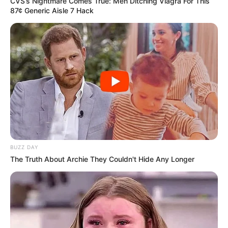
CVS’s Nightmare Comes True: Men Ditching Viagra For This
87¢ Generic Aisle 7 Hack
BUZZ DAY
The Truth About Archie They Couldn't Hide Any Longer