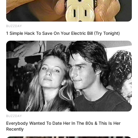
BUZZDAY
1 Simple Hack To Save On Your Electric Bill (Try Tonight)
BUZZDAY
Everybody Wanted To Date Her In The 80s & This Is Her
Recently