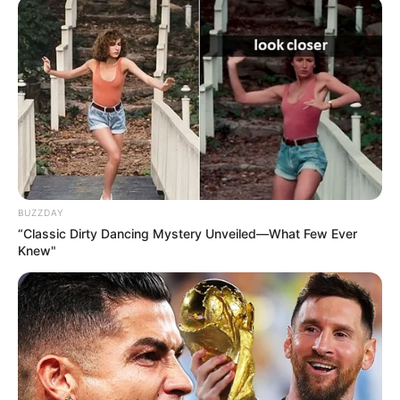
BUZZDAY
“Classic Dirty Dancing Mystery Unveiled—What Few Ever
Knew"