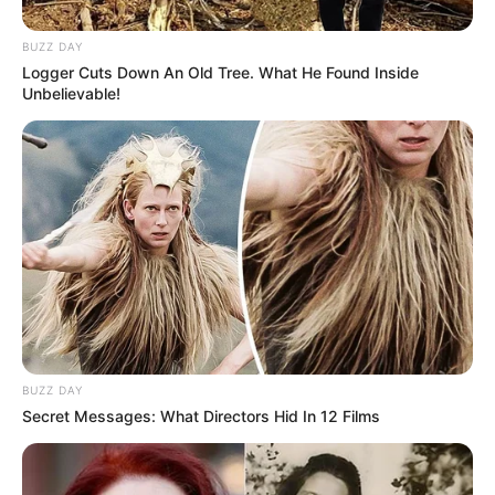
është ekip mediokër. Si mund të mbash Mbappe me
Chiellini dhe Bonuçi?!”, u shpreh Rakipi. /Sport Ekspres/
BUZZ DAY
Logger Cuts Down An Old Tree. What He Found Inside
Unbelievable!
BUZZ DAY
Secret Messages: What Directors Hid In 12 Films