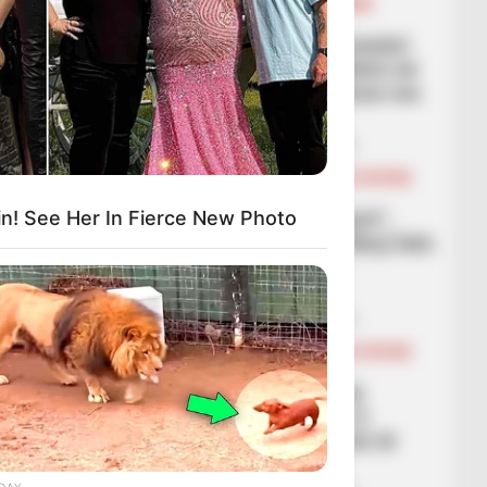
FUTBOLL SHQIPTAR
KAT. SUPERIORE
SUPERIORE STATIKE
2026 e gjen ndryshe Tiranën!
Jep shenja të forta rikthimi në
Superiore, por fati e dënon me
Vorën
January 19, 2026
Sport Ekspres
BALLINA
BALLINA STATIKE
BOTA STATIKE
FUTBOLL BOTA
LEGJIONARËT
“Jemi të lumtur që e kemi”,
n! See Her In Fierce New Photo
lojtari i Trabzonsporit: Muçi bën
diferencën, ishte i
jashtëzakonshëm
January 19, 2026
Sport Ekspres
BALLINA
BALLINA STATIKE
BOTA STATIKE
FUTBOLL BOTA
LEGJIONARËT
Shënoi golin e fitores në
minutën e fundit, Muçi: E
ndjeva se ajo mundësi do të
vinte
DAY