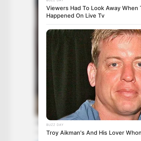
Viewers Had To Look Away When 
Happened On Live Tv
BUZZ DAY
Troy Aikman's And His Lover Whom 