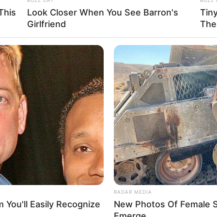
This
Look Closer When You See Barron's
Tin
Girlfriend
The
RADAR MEDIA
You'll Easily Recognize
New Photos Of Female Sol
Emerge