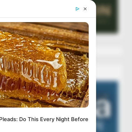
Veza AIBA
Video
Player
Pleads: Do This Every Night Before