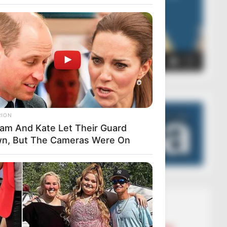
00:00
00:05
RION
liam And Kate Let Their Guard
n, But The Cameras Were On
Lajmet më të lexuara
BALLINA
BALLINA STATIKE