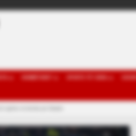
OTA
KOMBËTARET
SPORTE TË TJERA
GOSSI
ët ngrihen në këmbë për Dibalën