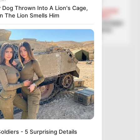
January 19, 2026
Sport Ekspres
y Dog Thrown Into A Lion's Cage,
BALLINA
BALLINA STATIKE
BOTA STATIKE
n The Lion Smells Him
FUTBOLL BOTA
LEGJIONARËT
SERIE A
Nga Parisi në Stamboll, Kristjan
Asllani mbulohet me oferta
January 19, 2026
Sport Ekspres
diers - 5 Surprising Details