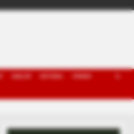
P
ANALIZË
EDITORIAL
OPINION