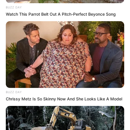
BUZZ DAY
Watch This Parrot Belt Out A Pitch-Perfect Beyonce Song
BUZZ DAY
Chrissy Metz Is So Skinny Now And She Looks Like A Model
Tekniku italian e ndau grupin në dy skuadra duke zhvilluar