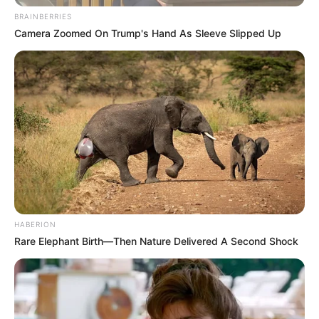
Ndërkaq, me skuadrën sot është bashkuar edhe sulmuesi
BRAINBERRIES
Giacomo Vrioni, ndërkohë që pritet edhe mbërritja e
Camera Zoomed On Trump's Hand As Sleeve Slipped Up
Armando Brojës për të kompletuar grupin.
HABERION
Rare Elephant Birth—Then Nature Delivered A Second Shock