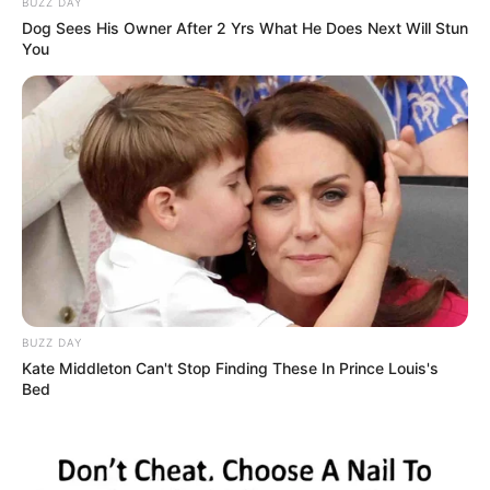
BUZZ DAY
Dog Sees His Owner After 2 Yrs What He Does Next Will Stun
You
BUZZ DAY
Kate Middleton Can't Stop Finding These In Prince Louis's
Bed