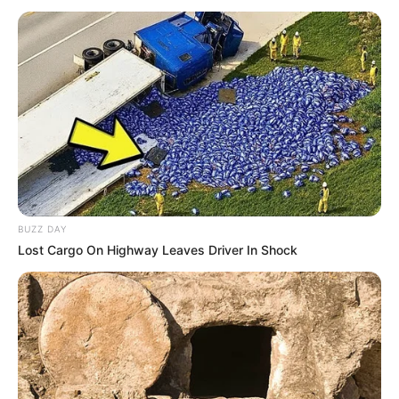
ndeshje kontrolli mes grupit. Trajneri Edoardo Reja ka
vendosur të ketë në dispozicion për këto ditë në stërvitje
dhe për miqësoren edhe disa nga lojtarët e Kombëtares U-
21. Kujtojmë se përfaqësuesja Shpresa do të nisë
grumbullimin për dy ndeshjet zyrtarë të Europianit të kësaj
grupmoshe ndaj Anglisë dhe Kosovës.
BUZZ DAY
Lost Cargo On Highway Leaves Driver In Shock