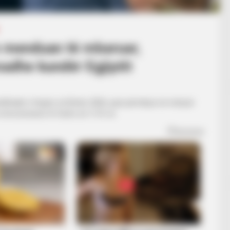
e menduan të mbaruar,
adhe kundër Egjiptit
çerekfinalet e Kupës së Botës 2026, pasi përmbysi në mënyrë
ë emocionuese të fazës së 1/16-ve.