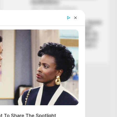
bardhebluve
July 7, 2026
Sport Ekspres
UNCATEGORIZED
“Nuk po na respektonin, thonin
se do të na mundnin lehtë”,
Kurtua pasi eliminoi SHBA-të:
Djali im duhet të bëjë tifozeri
për Belgjikën, ndryshe nuk e
fus në shtëpi
July 7, 2026
Sport Ekspres
t To Share The Spotlight