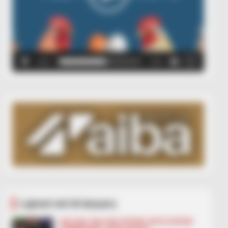
00:00
00:05
Lajmet më të lexuara
BALLINA
BALLINA STATIKE
BOTA STATIKE