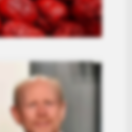
BRAINBERRIES
BRAIN
Top 8 People Living Strange But
Rem
Happy Lifestyles
Cou
Com
 Quickly
BRAINBERRIES