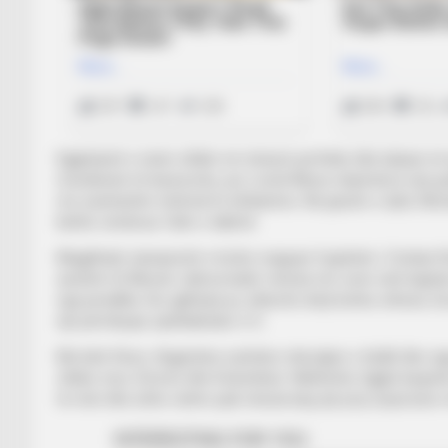
Egjiptianët e nisën sfidën në mënyrë perfekte dhe kaluan në
mundësinë të barazonte, por Lionel Messi shpërdoroi një god
me avantazhin minimal të afrikanëve. Në pjesën e dytë, Mos
kishte vendosur fatin e takimit.
Megjithatë, kampionët e botës reaguan fuqishëm. Cristian 
asistimi të Messit, ndërsa katër minuta më vonë vetë kapiten
nga penalltia. Kur gjithçka po shkonte drejt kohës shtesë,
një përmbysje spektakolare 3-2.
Me këtë fitore, Argjentina vazhdon mbrojtjen e titullit dhe si
sfidës mes Zvicrës dhe Kolumbisë. Ndërkohë, Egjipti largohet
të mirë dhe ishte vetëm pak minuta larg një prej surprizave 