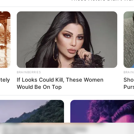
BRAINBERRIES
BRAIN
tely
If Looks Could Kill, These Women
Sho
Would Be On Top
Pur