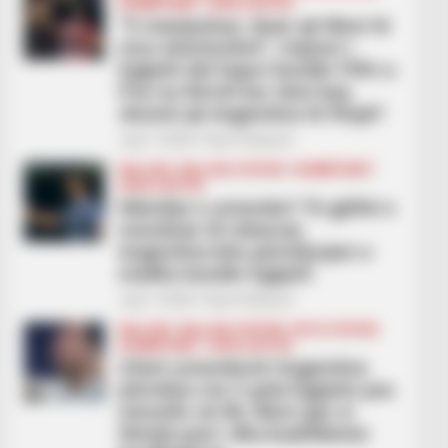
KOMBËTARET
KUPA E BOTËS
“E manipuluar, duan që Mesi të
mos eleminohet”, trajneri i
Egjiptit del hapur kundër FIFA-s:
Pse na thirrët kur doni kaq
shumë që Argjentina të fitojë?
July 7, 2026
Sport Ekspres
BALLINA
BALLINA STATIKE
KOMBËTARET
KUPA E BOTËS
Ndeshje e çmendur! Të gjithë e
menduan të mbaruar,
Argjentina bën përmbysjen e
madhe kundër Egjiptit
July 7, 2026
Sport Ekspres
BALLINA
BALLINA STATIKE
BOTA STATIKE
KOMBËTARET
KUPA E BOTËS
Çfarë çmendurie! Argjentina
përmbys me 3 gola Egjiptin pas
minutës së 80, Mesi qan si
fëmijë pasi i dha kualifikimin