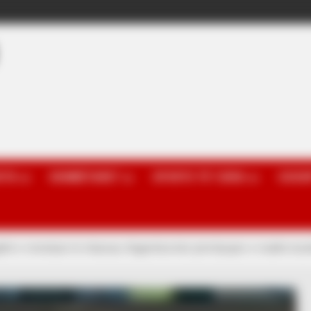
OTA
KOMBËTARET
SPORTE TË TJERA
GOSSI
ithë e menduan të mbaruar, Argjentina bën përmbysjen e madhe kundë