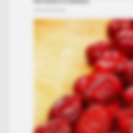
BRAINBERRIES
The Chapel Of Sound Amphitheater
BRAINBERRIES
The Insane True Stories Behind
Cameron's Biggest Films