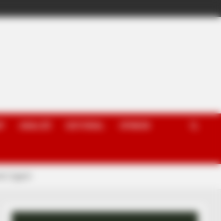
P
ANALIZË
EDITORIAL
OPINION
r Egjiptit