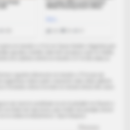
 epërsi në minutën e 15-të me Yasser Ibrahim. Argjentina pati
itje nga pika e bardhë, duke bërë që pjesa e parë të mbyllej
tafa Zico dyfishoi shifrat në minutën e 67-të dhe dukej se
Romero ngushtoi diferencën në minutën e 79-të pas një
i argjentinas realizoi golin e barazimit, duke shlyer gabimin
 Enzo Fernández shënoi me kokë në minutat shtesë dhe vulosi
guron një vend në çerekfinale, ku do të përballet me fituesin e
 me kokën lart nga turneu, pasi zhvilloi një paraqitje shumë
më të mëdha të këtij Botërori. /Sport Ekspres/