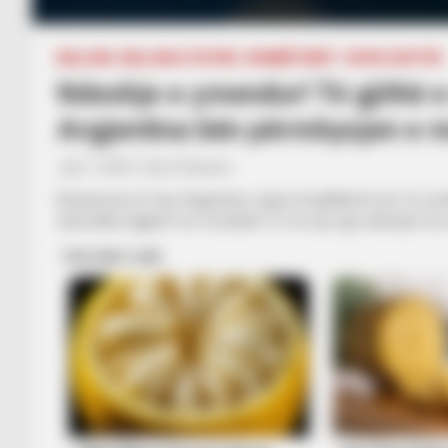
BALLINA
BALLINA STATIKE
KOMBËTARET
KUPA E BOTËS
Ndeshje e çmendur! Të gjithë 
Argjentina bën përmbysjen e m
July 7, 2026
Sport Ekspres
Kampionia në fuqi, Argjentina, siguroi kualifikimin për në 
dramatike Egjiptin me rezultatin 3-2 në një nga ndeshjet m