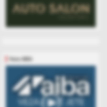
Veza AIBA
Video
Player