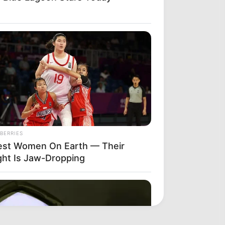
BERRIES
lest Women On Earth — Their
ght Is Jaw-Dropping