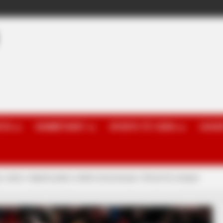
OTA
KOMBËTARET
SPORTE TË TJERA
GOSSI
go Jotës i shpëtoi jetën, rrëfimi emocionues i tifozit të Liverpul