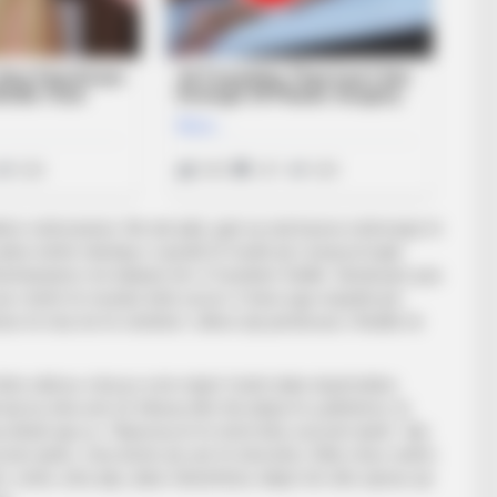
e vetëvrasëse. Në atë pikë, gati sa nuk kryeva vetëvrasje tri
ësi është ndeshja e raundit të fundit që Liverpool luajti
lverhampton me babanë tim. E humbëm titullin. Qëndruam pas
e që e bënë të mundur këtë sezon. E bëra nga respekti për
ve të mia më të vështira”, shkroi një përdorues i Reddit në
 Ishte ndërsa Jota po ecte nëpër fushë duke duartrokitur
 aty ku isha unë në tribuna dhe tha diçka të çuditshme, të
 direkt apo jo. ‘Shpresoj të të shoh këtu sezonin tjetër’. Ajo
zonin tjetër, Jota donte që unë të isha këtu. Edhe nëse vetëm
r Jotën, isha atje, duke mbështetur ekipin tim dhe njeriun që