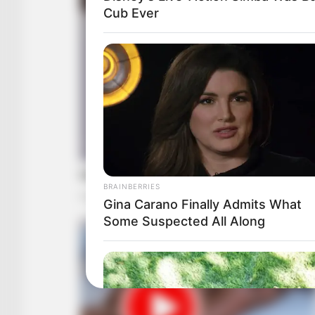
Cub Ever
BRAINBERRIES
Gina Carano Finally Admits What
Some Suspected All Along