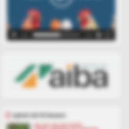
00:00
00:05
Lajmet më të lexuara
BALLINA
BALLINA STATIKE