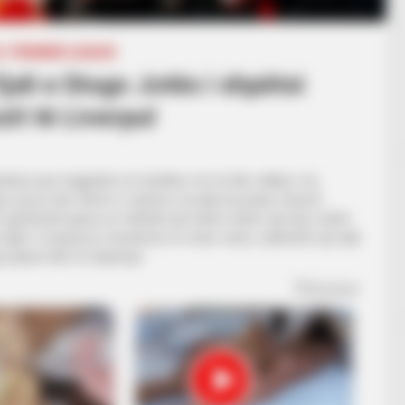
A
PREMIER LEAGUE
fjali e Diogo Jotës i shpëtoi
zit të Liverpul
are pas tragjedisë së ndodhur me të dhe vëllain e tij.
ul, që po bën xhiron e rrjeteve sociale ka prekur shumë
 qartësisht pjesa se futbolli nuk është vetëm një lojë, është
lë i Liverpul po mendonte të vriste veten, ndërkohë një fjali
ë planet dhe të shpëtojë.