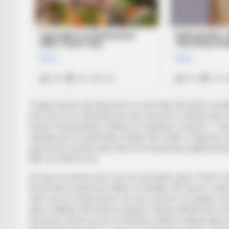
“Vuajta shumë nga depresioni në vitin 2022 dhe kisha mendim
herë. Kjo do të ndryshojë pas një momenti të caktuar, dhe çel
kundër ëolverhampton. Shkova në ndeshjen Liverpool – ëo
ndeshjes për të duartrokitur lojtarët dhe stafin e trajnerëv
njerëzit që ma bënë jetën disi më të durueshme gjatë kohëra
fillim të rrëfimit të tij.
Që nga ai moment, jeta e tij mori një kuptim tjetër. “Kulmi?
tifozët dhe të tjerët që erdhën në ndeshje. Në fund ai u ndal
cilën nuk do ta harroj kurrë. As nuk e di nëse mu drejtua mua
fjali e mallkuar. Më mbeti në kujtesë. Duhej të kthehesha se
një person donte që unë të isha këtu, duhej të shkoja atje pë