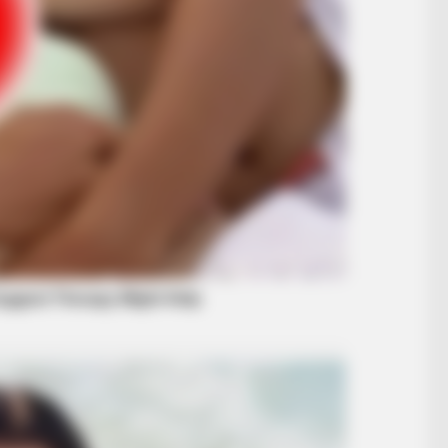
BRAINBERRIES
BRAIN
This Movie Is The Main Reason
'Th
Ukraine Has Not Lost To Russia
Are
BRAINBERRIES