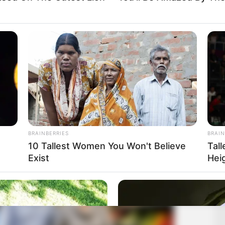
BRAINBERRIES
BRAIN
10 Tallest Women You Won't Believe
Tal
Exist
Hei