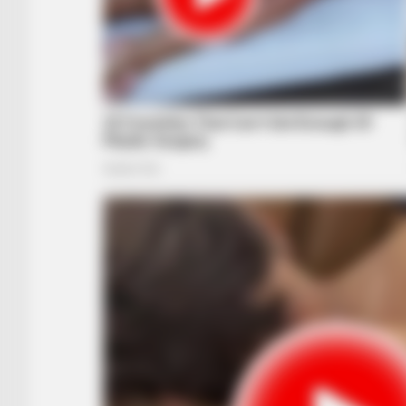
BRAINBERRIES
’90s TV Icons Who Faded Out Of 
BRAINBERRIES
The Most Unexpected Wedding D
Moments