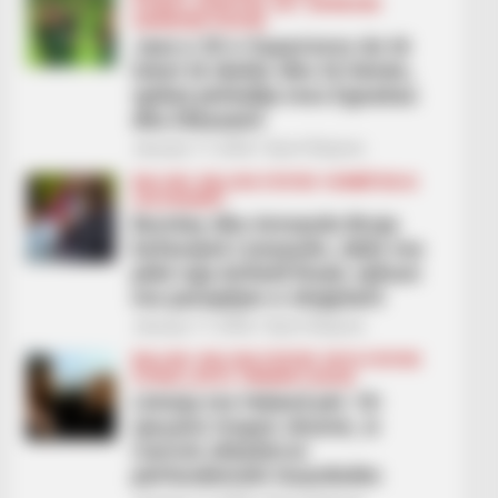
FUTBOLL SHQIPTAR
KAT. SUPERIORE
SUPERIORE STATIKE
Java e 20 e Superiores do të
luhet të dielën dhe të hënën,
spikat përballja mes Egnatias
dhe Elbasanit
January 17, 2026
Sport Ekspres
BALLINA
BALLINA STATIKE
KOMBËTARJA
LEGJIONARËT
Burnley dhe Armando Broja
befasojnë Liverpulin, dalin me
pikë nga Anfield Road, njihuni
me paraqitjen e shqiptarit
January 17, 2026
Sport Ekspres
BALLINA
BALLINA STATIKE
BOTA STATIKE
FUTBOLL BOTA
PREMIER LEAGUE
Lëvizja me Haland për 18-
vjeçarin tregon shumë, si
Carrick shkatërroi
përfundimisht Guardiolën