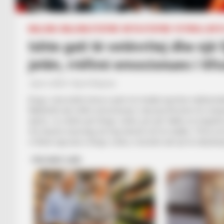
BALLINA
BALLINA STATIKE
BOTA STATIKE
FUTBOLL BOT
Ishte gati të vetëvritej dhe një 
jetën, rrëfimi emocionues i tifo
July 6, 2025
Sport Ekspres
Diogo Jota është tema e parë në mediat sportive ndërkombët
Ndërkohë një rrëfim emocionues i një prej tifozëve të Liverp
njerëz. Jo vetëm për Diogo Jotën, por për faktin se tregohet
më shumë sesa kaq, ka fuqi shumë më të madhe. Tifozi në fja
e thënë nga ana e Diogo Jotës, e ka bërë atë që të ndryshoj