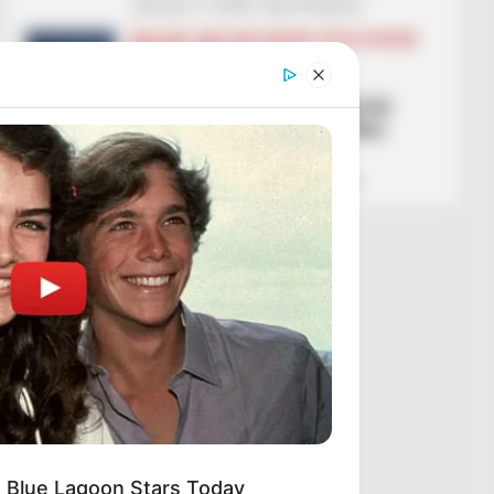
January 17, 2026
Sport Ekspres
BALLINA
BALLINA STATIKE
BOTA STATIKE
FUTBOLL BOTA
LA LIGA
Lojtar shqiptar më i
nënvlerësuar! Vedat Muriqi
është “mbreti”, 2 gola dhe
direkt pas Mbappe
January 17, 2026
Sport Ekspres
 Blue Lagoon Stars Today