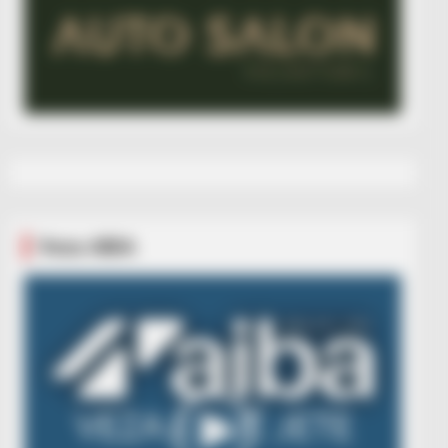
Veza AIBA
Video
Player