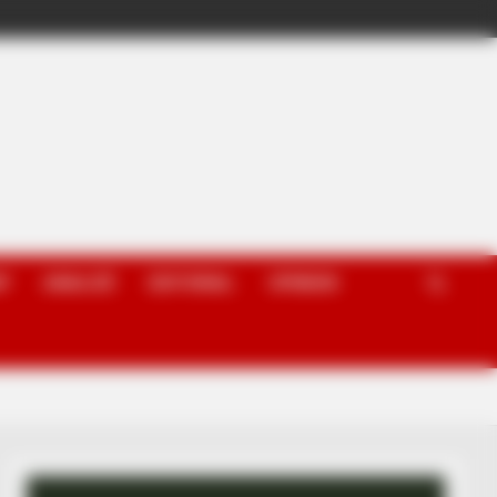
P
ANALIZË
EDITORIAL
OPINION