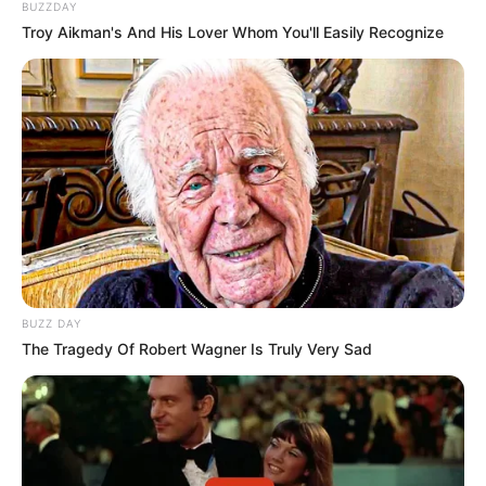
BUZZDAY
Troy Aikman's And His Lover Whom You'll Easily Recognize
BUZZ DAY
The Tragedy Of Robert Wagner Is Truly Very Sad