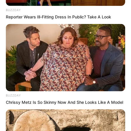
BUZZDAY
Reporter Wears Ill-Fitting Dress In Public? Take A Look
BUZZDAY
Chrissy Metz Is So Skinny Now And She Looks Like A Model