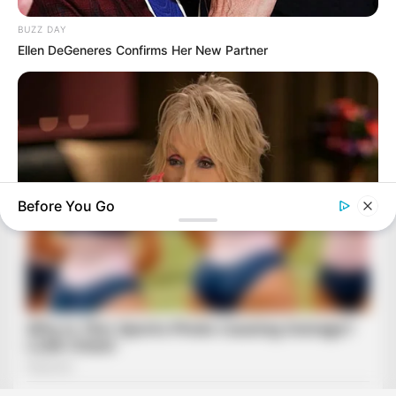
BUZZ DAY
Ellen DeGeneres Confirms Her New Partner
Before You Go
BUZZDAY
We’ve Never Seen Dolly Parton's Hand, And For Good Reason