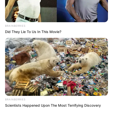
BRAINBERRIES
Did They Lie To Us In This Movie?
BALLINA
BALLINA STATIKE
KOMBËTARJA
MOSHAT
Genti Mahmuti merr drejtimin e
Kombëtares shqiptare U-15
July 8, 2025
Sport Ekspres
Federata e Futbollit ka arritur marrëveshjen me trajnerin
Genti Mahmuti, i cili do të marrë drejtimin e Kombëtares
shqiptare U-15.
BRAINBERRIES
Scientists Happened Upon The Most Terrifying Discovery