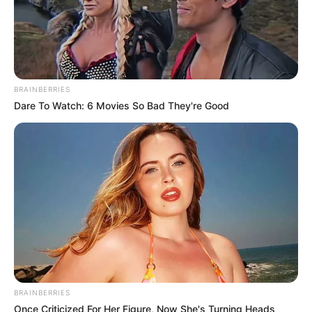
BRAINBERRIES
Dare To Watch: 6 Movies So Bad They're Good
BRAINBERRIES
Once Criticized For Her Figure, Now She's Turning Heads