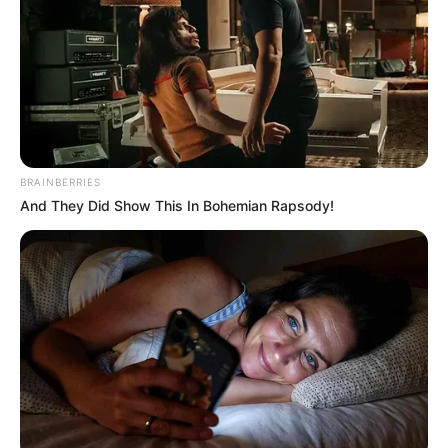
BRAINBERRIES
And They Did Show This In Bohemian Rapsody!