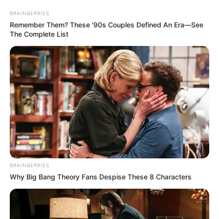
në një sfidë dramatike që përfundoi 0-0 pas 120 minutave
BRAINBERRIES
lojë. Helvetët triumfuan 4-3 nga pika e bardhë, duke
Remember Them? These '90s Couples Defined An Era—See
siguruar një biletë historike për në mesin e tetë skuadrave
The Complete List
më të mira të turneut.
BRAINBERRIES
Why Big Bang Theory Fans Despise These 8 Characters