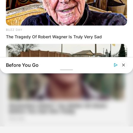
BUZZ DAY
The Tragedy Of Robert Wagner Is Truly Very Sad
Before You Go
BUZZ DAY
Dog Sees His Owner After 2 Yrs What He Does Next Will Stun
You