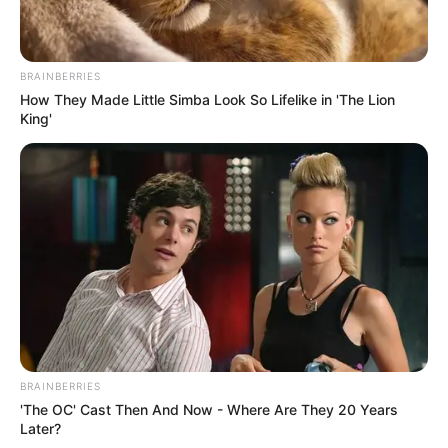
BRAINBERRIES
How They Made Little Simba Look So Lifelike in 'The Lion
King'
BRAINBERRIES
'The OC' Cast Then And Now - Where Are They 20 Years
Later?