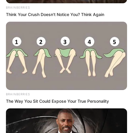
BRAINBERRIES
Think Your Crush Doesn't Notice You? Think Again
BRAINBERRIES
The Way You Sit Could Expose Your True Personality
Një nga figurat kryesore të Zvicrës ishte kapiteni
Granit
Xhaka
, futbollisti me origjinë shqiptare nga Kosova, i cili
edhe një herë dëshmoi rëndësinë e tij në mesin e fushës.