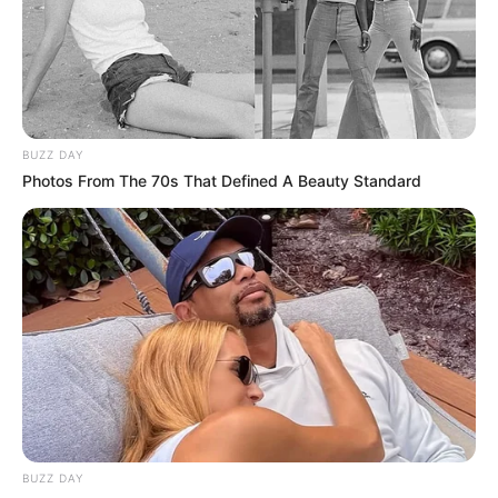
shqiptarët, kudo që ndodhen. /Sport Ekspres/
BUZZ DAY
Photos From The 70s That Defined A Beauty Standard
BUZZ DAY