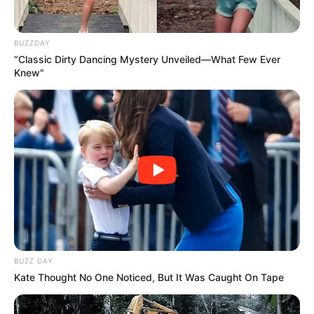
BUZZDAY
“Classic Dirty Dancing Mystery Unveiled—What Few Ever
Knew"
BUZZ DAY
Kate Thought No One Noticed, But It Was Caught On Tape