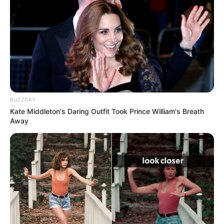
BUZZDAY
Kate Middleton's Daring Outfit Took Prince William's Breath
Away