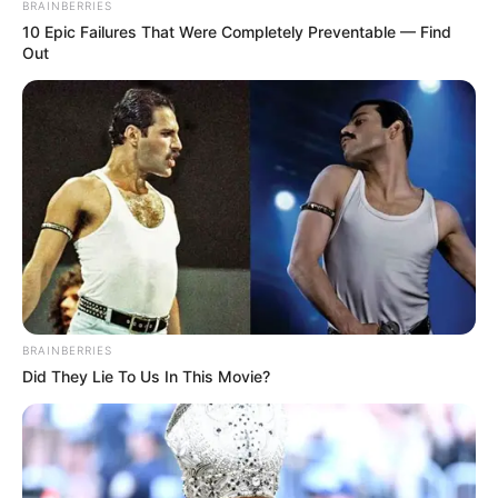
BRAINBERRIES
10 Epic Failures That Were Completely Preventable — Find
Out
BRAINBERRIES
Did They Lie To Us In This Movie?