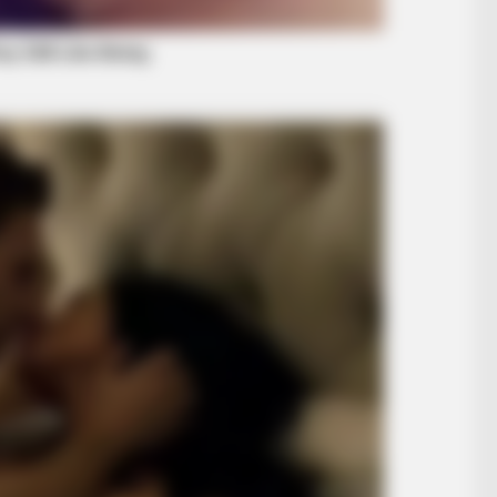
RADAR MEDIA
HERB
 To
Owner Made Shadow Figures —
The 
Kitten's Reaction Shocked Millions
Gro
BRAINBERRIES