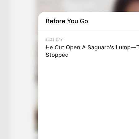
Before You Go
BUZZ DAY
He Cut Open A Saguaro's Lump—T
Stopped