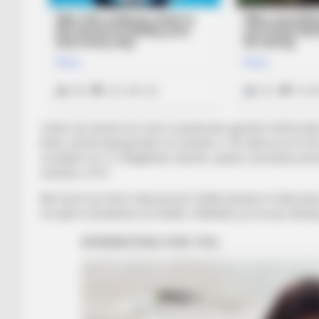
Vetëm dy minuta më vonë Levandovski ngushtoi shifrat dhe 
ktheu sërish baraspeshën në minutën e 78, ndërsa në të 92-
rezultatin në 2-3. Megjithatë rebeshi i golave nuk kishte për
minutën e 94-t.
Një triumf që shton shpresat për titullin kampion te Barcelo
me pikë të barabarta me Realin e Madridit, por ka një ndeshj