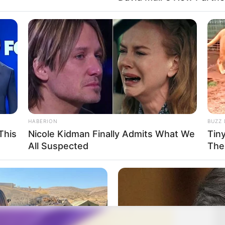
HABERION
BUZZ 
This
Nicole Kidman Finally Admits What We
Tin
All Suspected
The