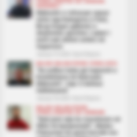
FUTBOLL SHQIPTAR
KAT. SUPERIORE
KATEGORIA 1
Maksutin e refuzuan sepse
vinte nga Kategoria e Parë,
Bicaj tregon gabimin e
drejtorëve sportive: Lojtari i
mirë nuk shihet vetëm në
Superiore
January 19, 2026
Sport Ekspres
BALLINA
BALLINA STATIKE
FUTBOLL BOTA
“Ka ardhur koha që trajnerët e
Kombëtares të thërrasin
Maksutin”, Çipi: E kërkon
Gallatasarai
January 18, 2026
Sport Ekspres
BALLINA
BALLINA STATIKE
FUTBOLL SHQIPTAR
KAT. SUPERIORE
“Nuk jemi atje ku mendonim në
fillim të kampionatit”, Marku:
Flamurtari ka qenë korrekt me