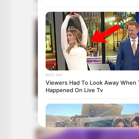
BUZZ DAY
Viewers Had To Look Away When 
Happened On Live Tv