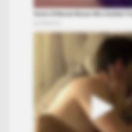
HABERION
Remember Honey Boo Boo? Better
Sit Down Before You See Her Now
BRAINBERRIES