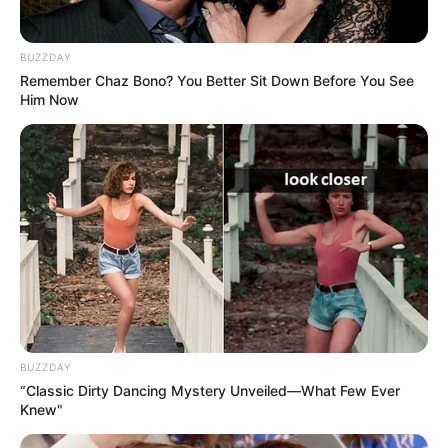
BUZZDAY
Remember Chaz Bono? You Better Sit Down Before You See
Him Now
BUZZDAY
“Classic Dirty Dancing Mystery Unveiled—What Few Ever
Knew"