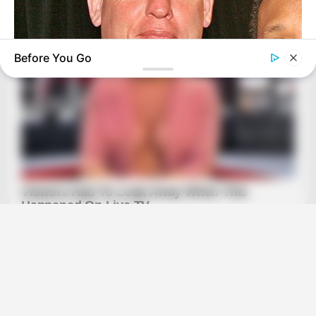
Before You Go
BUZZDAY
Troy Aikman's And His Lover Whom You'll Easily Recognize
BUZZ DAY