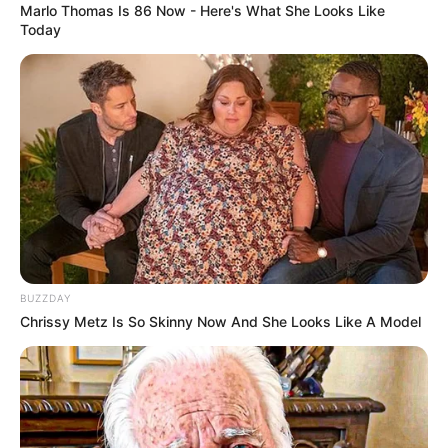
Marlo Thomas Is 86 Now - Here's What She Looks Like
Today
BUZZDAY
Chrissy Metz Is So Skinny Now And She Looks Like A Model
“Edhe nëse ka pak minuta, ai nuk ka humbur disa cilësi të