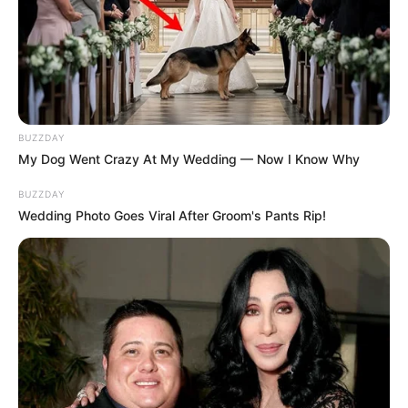
BUZZDAY
My Dog Went Crazy At My Wedding — Now I Know Why
BUZZDAY
Wedding Photo Goes Viral After Groom's Pants Rip!