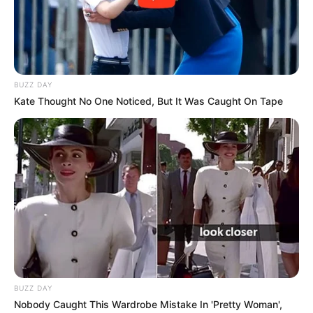
BUZZ DAY
Kate Thought No One Noticed, But It Was Caught On Tape
BUZZ DAY
Nobody Caught This Wardrobe Mistake In 'Pretty Woman',