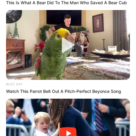
This Is What A Bear Did To The Man Who Saved A Bear Cub
Sport Ekspres/
BUZZ DAY
Watch This Parrot Belt Out A Pitch-Perfect Beyonce Song