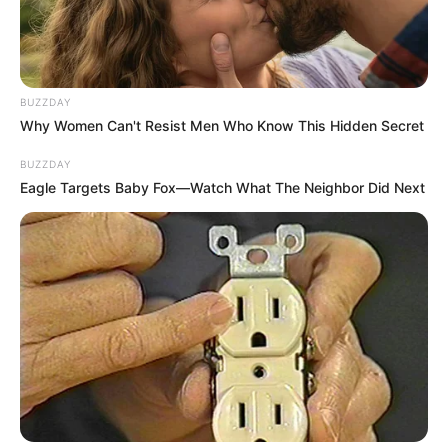
BUZZDAY
Why Women Can't Resist Men Who Know This Hidden Secret
BUZZDAY
Eagle Targets Baby Fox—Watch What The Neighbor Did Next
BALLINA
BALLINA STATIKE
BOTA STATIKE
FUTBOLL BOTA
LEGJIONARËT
SERIE A
“Asllani nuk ka frikë, Interi të rrijë
i qetë”, Reja u tregon italianëve
Kristjanin: Ndonjëherë duhet ta
qetësosh pak
January 25, 2024
Sport Ekspres
Kristjan Asllani pritet të jetë në fushë nga mintua e parë në
përballjen kundër Fiorentinës. Edi Reja ia bën të qartë Interit