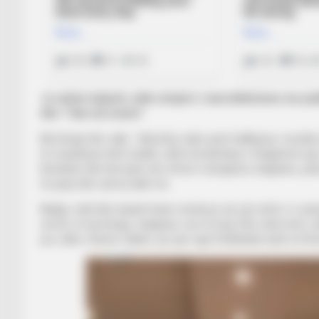
Jo vetëm lojtarët, edhe drejtori i marrëdhënieve me p
dhe “Tate du fuston”
Me këngë dhe valle… Ndoshta, duke qenë ballkanas, muzikën
të respektuar këtë traditë, edhe kombëtarja e Shqipërisë apo
këndojnë dhe kërcejnë nën ritmet e këngëave shqiptare, patri
në grup dhe nuk ka dalë më.
Madje, stafi dhe lojtarët kanë vendosur që çdo afrim i ri, për
strofë, të një kënge, shqiptare ose të huaj. Dhe, këtë herë, r
por edhe i Kamer Qakës, që vjen nga Politeknika Iashi në Ru