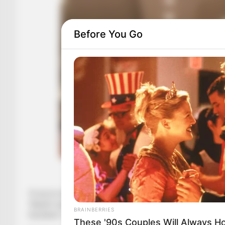
Before You Go
Fatos Kademi fiton duartrokitjet
Të dy të rritur nga familje emigrantësh por që me shqipen ia 
“klasën” përpara grupit. Megjithatë, Ajdareviç zgjodhi Ajdarevi
BRAINBERRIES
Sunshine” e kënduar nga grupi amerikan “Temptations”.
These '90s Couples Will Always Ho