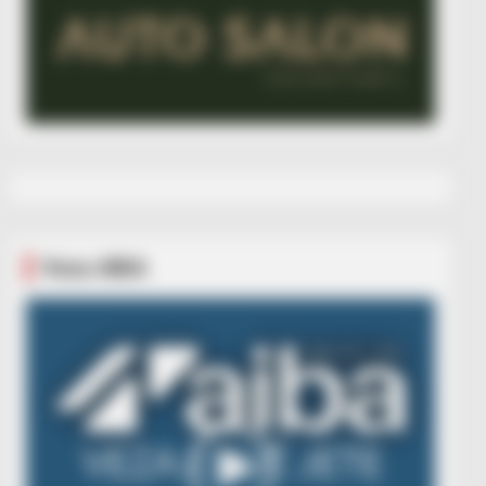
Veza AIBA
Video
Player