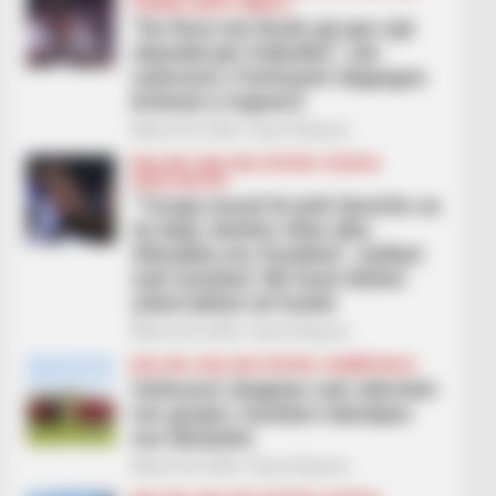
FUTBOLL BOTA
SERIE A
“De Rosi më thotë që jam një
skandal për futbollin”, ish-
sulmuesi i Partizanit shpjegon
britmat e trajnerit
March 29, 2026
Sport Ekspres
BALLINA
BALLINA STATIKE
KOSOVA
KUPA E BOTËS
“Turqia mund të jetë favorite sa
të dojë, kështu ishin dhe
Sllovakia me Suedinë”, Asllani
nuk trembet: Në fund shihet
çfarë bëhet në fushë
March 29, 2026
Sport Ekspres
BALLINA
BALLINA STATIKE
KOMBËTARJA
Sulmuesi shqiptar nuk stërvitet
me grupin, humbet ndeshjen
me Ukrainën
March 29, 2026
Sport Ekspres