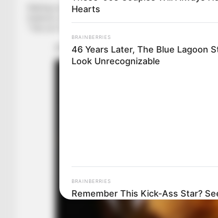
Ndërkaq, këngët nuk janë ndalur vetëm në rang futbollistësh
Hearts
Kademin, dhe drejtorin e marrëdhënieve me publikun, Gerti Ç
“Tate du Fuston” të Valbona Memës. Por, duartrokitjet më të 
BRAINBERRIES
46 Years Later, The Blue Lagoon S
Look Unrecognizable
BRAINBERRIES
Remember This Kick-Ass Star? Se
Transformation