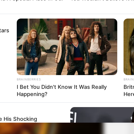
, por kanë prekur edhe përgjegjësin e bazës materiale, Fatos
arçani, që ka sfiduar pikërisht “Tosin” me këngën tiranase
mëdha i mori “Tosi”, që fitoi këtë sfidë…
tars
BRAINBERRIES
BRAIN
I Bet You Didn't Know It Was Really
Bri
Happening?
Her
e His Shocking