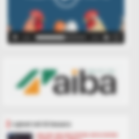
00:00
00:05
Lajmet më të lexuara
BALLINA
BALLINA STATIKE
BOTA STATIKE