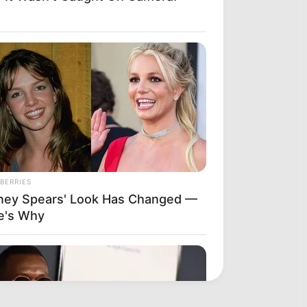
BERRIES
tney Spears' Look Has Changed —
e's Why