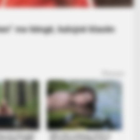
en” me këngë, kalojnë klasën