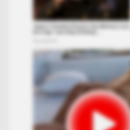
BRAINBERRIES
They're Unbearable! 9 Movie
Characters You Probably Rememb