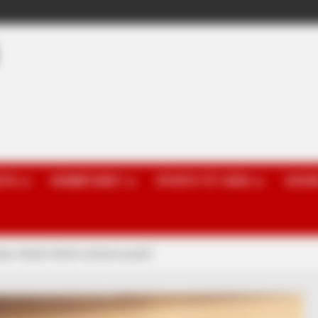
OTA
KOMBËTARET
SPORTE TË TJERA
GOSSI
ë, kalojnë klasën përpara grupit!