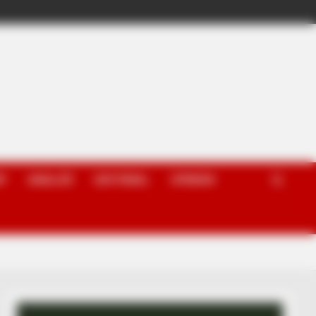
P
ANALIZË
EDITORIAL
OPINION