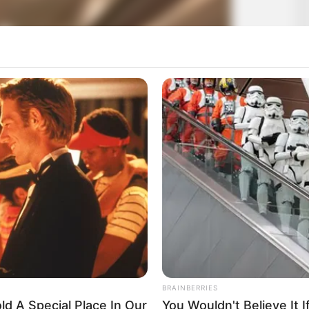
 e te gjitheve pas “Tate du Fuston”
dalin mjaft mirë. Dhe, pas Ajdareviçit, edhe Qaka ka kaluar
ç zgjodhi një këngë rrok të viteve 60-të të titulluar “I Got
BRAINBERRIES
ld A Special Place In Our
You Wouldn't Believe It 