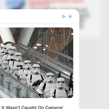
BALLINA
BALLINA STATIKE
KOSOVA
KUPA E BOTËS
“Tani gjithçka varet nga ne”,
portieri i Kosovës në prag të
sfidës me Turqinë: E kemi
merituar të jemi deri këtu
March 29, 2026
Sport Ekspres
If It Wasn't Caught On Camera!