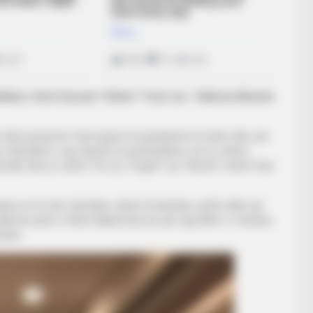
ublikun, Gerti Çarçani “sfidon” Tosin me…Valbona Memën
 dhe kostumet i kemi pjesë të pandashme të jetës dhe, për
 futbollitët e saj, shpesh në grumbullime, por jo vetëm,
otike dhe jo vetëm. Por, ky “rregull” ose “skemë” është futur
para se të nisë stërvitjen, duhet të këndojë, qoftë edhe një
adha ka qenë e Astrit Ajdareviçit që vjen nga AEK-u i Greqisë,
mani.