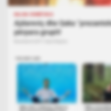
BALLINA
KOMBËTARJA
Ajdareviç dhe Qaka “prezantoh
përpara grupit!
November 8, 2017
Sport Ekspres