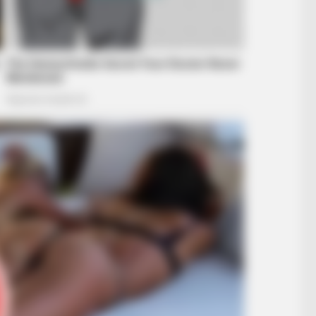
BRAINBERRIES
BRAIN
Bollywood’s Boldest Dance Scenes
Bus
er
Still Trending
Clic