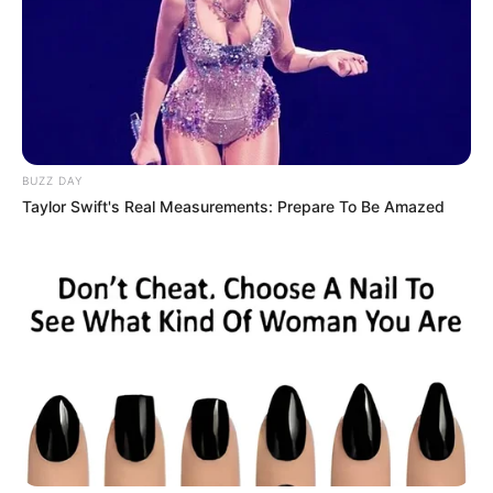
BUZZ DAY
Taylor Swift's Real Measurements: Prepare To Be Amazed
BALLINA
BALLINA STATIKE
FUTBOLL SHQIPTAR
KAT. SUPERIORE
VIDEO/ Tirana e pamposhtur për
të 8-n ndeshje radhazi, Dinamo
rrëmben një pikë edhe me 10
lojtarë
February 7, 2026
Sport Ekspres
Derbi mes Tiranës dhe Dinamos ka përmbyllur javën e 23-
të të “Abissnet Superiore”-s. Skuadrat janë larguar me nga