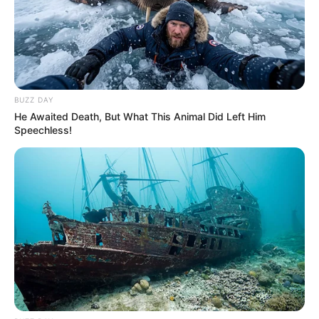
BUZZ DAY
He Awaited Death, But What This Animal Did Left Him
Speechless!