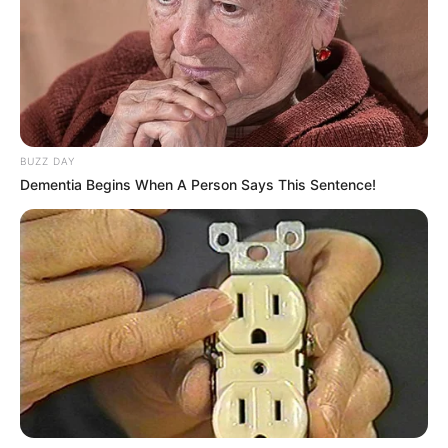
00:00
00:05
BUZZ DAY
Dementia Begins When A Person Says This Sentence!
Video
Player
00:00
00:02