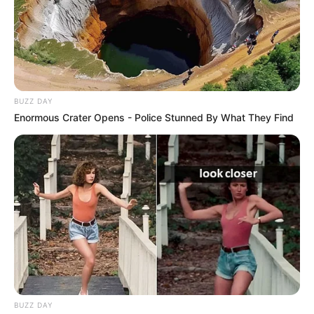
BUZZ DAY
Enormous Crater Opens - Police Stunned By What They Find
BUZZ DAY