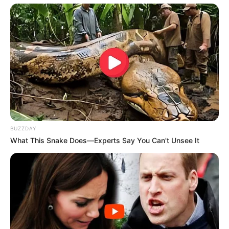
BUZZDAY
What This Snake Does—Experts Say You Can't Unsee It