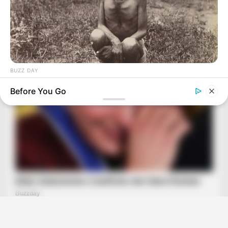
BUZZ DAY
The Real Story Of Mowgli Is Way Darker Than You Think
Before You Go
BUZZDAY