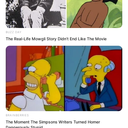
BUZZ DAY
The Real-Life Mowgli Story Didn't End Like The Movie
BRAINBERRIES
The Moment The Simpsons Writers Turned Homer
Dangerously Stupid