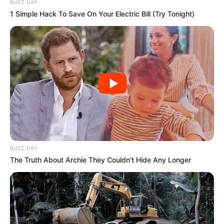
BUZZ DAY
1 Simple Hack To Save On Your Electric Bill (Try Tonight)
BUZZ DAY
The Truth About Archie They Couldn't Hide Any Longer