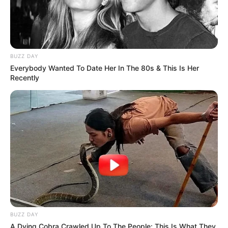
BUZZ DAY
Everybody Wanted To Date Her In The 80s & This Is Her
Recently
BUZZ DAY
A Dying Cobra Crawled Up To The People: This Is What They