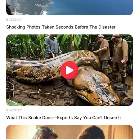
BUZZDAY
Shocking Photos Taken Seconds Before The Disaster
BUZZDAY
What This Snake Does—Experts Say You Can't Unsee It