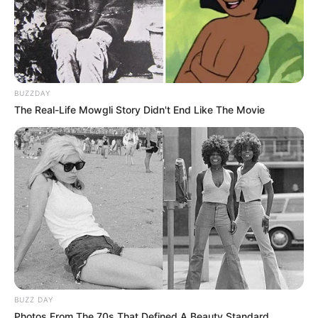
BUZZDAY
The Real-Life Mowgli Story Didn't End Like The Movie
BUZZ DAY
Photos From The 70s That Defined A Beauty Standard