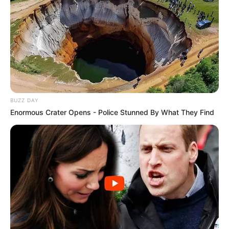
BUZZ DAY
Enormous Crater Opens - Police Stunned By What They Find