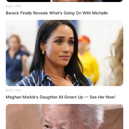
BUZZ DAY
Barack Finally Reveals What's Going On With Michelle
BUZZ DAY
Meghan Markle's Daughter All Grown Up — See Her Now!