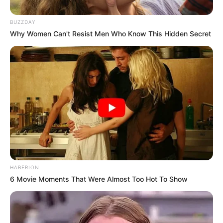
BUZZDAY
Why Women Can't Resist Men Who Know This Hidden Secret
HABERION
6 Movie Moments That Were Almost Too Hot To Show