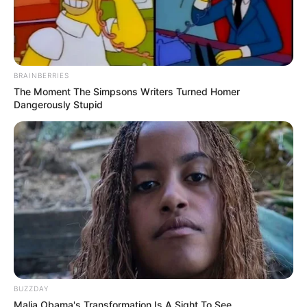
BRAINBERRIES
The Moment The Simpsons Writers Turned Homer
Dangerously Stupid
BUZZDAY
Malia Obama's Transformation Is A Sight To See