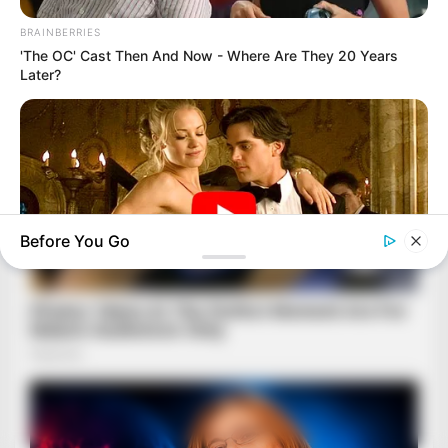
BRAINBERRIES
'The OC' Cast Then And Now - Where Are They 20 Years
Later?
Before You Go
BRAINBERRIES
Sensual Dance Scenes We Saw In Movies