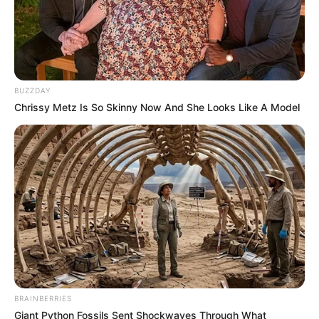
BUZZDAY
Chrissy Metz Is So Skinny Now And She Looks Like A Model
BRAINBERRIES
Giant Python Fossils Sent Shockwaves Through What