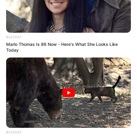
BUZZDAY
Marlo Thomas Is 86 Now - Here's What She Looks Like
Today
BALLINA
BALLINA STATIKE
KOMBËTARJA
LEGJIONARËT
“Në Europian e çuam ne
Shqipërinë, jo politika”! Migjen
Basha pyet i çuditur: Pse ky
interes i madh i politikanëve në
këtë moment?
BUZZDAY
January 28, 2022
Sport Ekspres