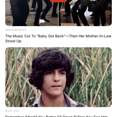
BRAINBERRIES
The Music Cut To "Baby Got Back"—Then Her Mother-In-Law
Stood Up
BUZZ DAY
Remember Albert? You Better Sit Down Before You See Him