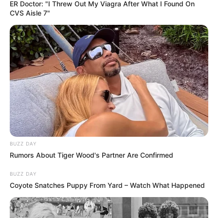
për herë të parë në një finale turneu të Europianit, duke u
ER Doctor: "I Threw Out My Viagra After What I Found On
përballur me më të fortit në Europë. Ndeshja e parë nuk
CVS Aisle 7"
shkoi aspak siç pritej pasi humbëm në shifrat 0-4 ndaj
Portugalisë.
BUZZ DAY
Rumors About Tiger Wood's Partner Are Confirmed
BUZZ DAY
Coyote Snatches Puppy From Yard – Watch What Happened