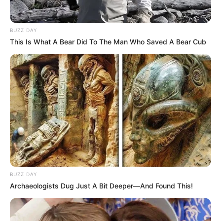
BUZZ DAY
This Is What A Bear Did To The Man Who Saved A Bear Cub
Vukaj ishte fantastik në driblimet një kundër një, shpesh
duke marrë përpara në driblim edhe dy apo tre lojtarë të
Portugalisë, po të njëjtët lojtarë që me të tjerët ishin
superior dhe që na mundën në shifrat 0-4. I po të njëjtit
mendim ishte edhe gazetari i njohur në Portugali, Alexandre
Carvalho. Ky i fundit ka bërë një postim në Tëitter pas
ndeshjes Shqipëri U-17-Portugali U-17 e përfunduar në
shifrat 0-4, ku tha: “Kundërshtari ynë ishte shumë i dobët,
por Portugalia tregoi se ka shumë talent në këtë gjeneratë
të re. Në krahun e Shqipërisë, dua të përmend dikë, Alen
BUZZ DAY
Vukaj më impresionoi”, tha gazetari portugez.
Archaeologists Dug Just A Bit Deeper—And Found This!
Përveç Vukajt, një ndeshje të mirë bëri edhe Gabriel Kulla.
Sulmuesi pykë i të rinjëve të Sasuolos tregoi edhe njëherë
tjetër se është nivel i lartë për këtë grupmoshë, edhe