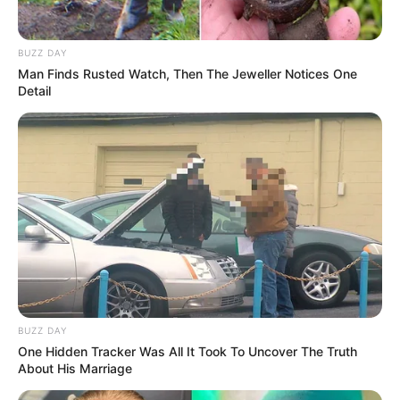
BUZZ DAY
Man Finds Rusted Watch, Then The Jeweller Notices One
Detail
BUZZ DAY
One Hidden Tracker Was All It Took To Uncover The Truth
About His Marriage