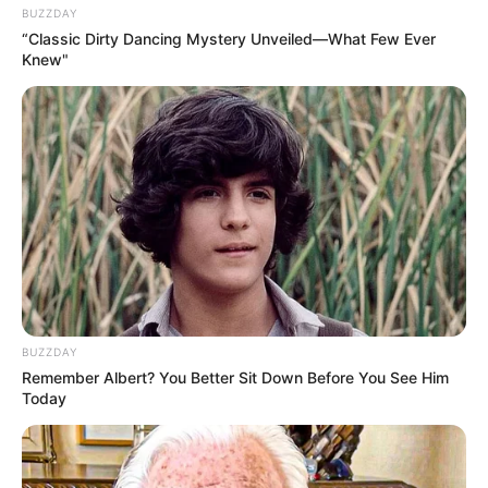
BUZZDAY
“Classic Dirty Dancing Mystery Unveiled—What Few Ever
Knew"
BUZZDAY
Remember Albert? You Better Sit Down Before You See Him
Today