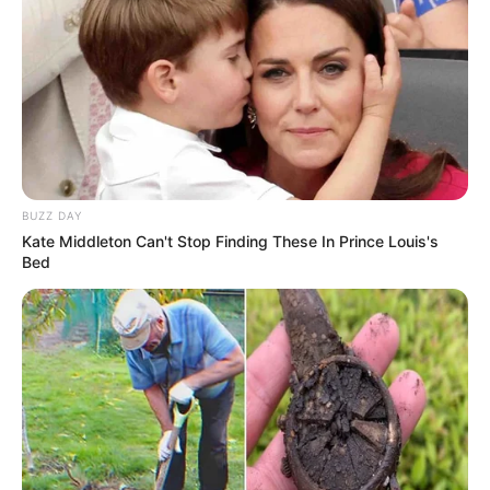
kundër portugezëve. Megjithatë në Air Albania, ndryshe nga
Vukaj që kishte mundësinë të shfaqte aftësitë e tij në
driblim në ato pak prekje topi, Kulla ishte i detyruar më
shumë të luante në mesfushë dhe në mbrojtje sesa në
zonën kundërshtare dhe për këtë arsye, puna e tij nuk u pa
shumë sepse nuk mund të shënonte. Por në këtë ndeshje
të përfunduar, dy lojtarët e vetëm për t’u përmendur ishin
Kulla dhe Vukaj, ndërsa nesër do të jetë ndeshja e radhës
kundër Gjermanisë. /Sport Ekspres/
BUZZ DAY
Kate Middleton Can't Stop Finding These In Prince Louis's
Bed