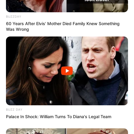
BUZZDAY
60 Years After Elvis' Mother Died Family Knew Something
Was Wrong
BUZZ DAY
Palace In Shock: William Turns To Diana's Legal Team