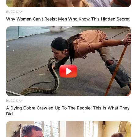
BUZZ DAY
Why Women Can't Resist Men Who Know This Hidden Secret
BUZZ DAY
A Dying Cobra Crawled Up To The People: This Is What They
Did