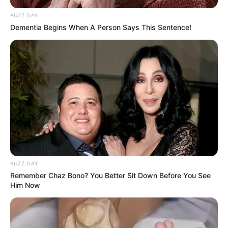
BUZZ DAY
Dementia Begins When A Person Says This Sentence!
BUZZ DAY
Remember Chaz Bono? You Better Sit Down Before You See
Him Now