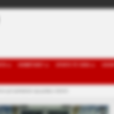
OTA
KOMBËTARET
SPORTE TË TJERA
GOSSI
non gol spektakolar nga goditja e dënimit