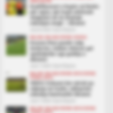
KUPA E BOTËS
Kualifikueset e Kupës së Botës
për vajza, një trupë arbitrash
shqiptare do të drejtojë
ndeshjen Angli – Ukrainë
June 8, 2026
Sport Ekspres
BALLINA
BALLINA STATIKE
KOSOVA
Kosova fiton pastër ndaj
Andorrës, Asllani shënon gol
spektakolar nga goditja e
dënimit
June 7, 2026
Sport Ekspres
BALLINA
BALLINA STATIKE
BOTA STATIKE
FUTBOLL BOTA
VIDEO/ Erikseni bie sërish pa
ndjenja në fushë, ndërpritet
ndeshja Danimarkë-Ukrainë
June 7, 2026
Sport Ekspres
BALLINA
BALLINA STATIKE
BOTA STATIKE
FUTBOLL BOTA