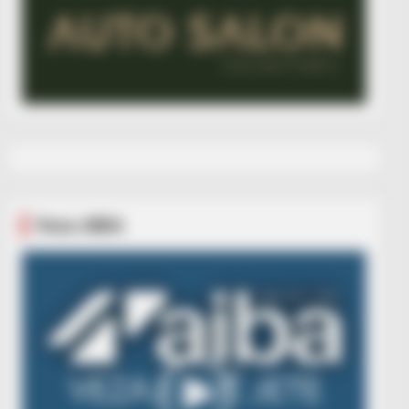
Veza AIBA
Video
Player