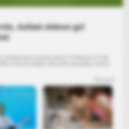
rës, Asllani shënon gol
mit
hor. Dardanët kanë mposhtur pastër 3-0 Andorrën në “Fadil
llani. Sulmuesi shqiptar tundi rrjetën nga goditja e dënimit,