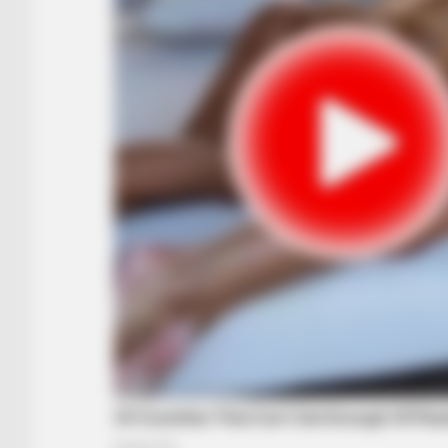
BRAINBERRIES
To Steamy To Stream? Not For The
See Scenes