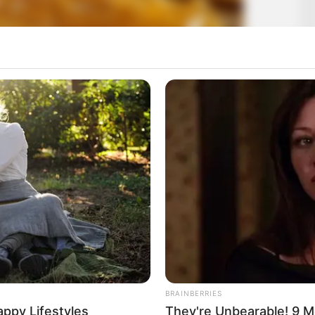
BRAINBERRIES
appy Lifestyles
They're Unbearable! 9 M