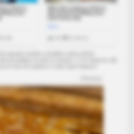
rat nga pika e bardhë e penalltisë, ndërsa shifrat
 falë një goditjeje me kokë në minutën e 77 të miqësores. Një
ormë të mirë nën drejtimin e Fodës./Sport Ekspres/