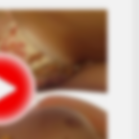
BRAIN
Fro
Wor