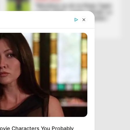
“Mendova se do ta fitoja Topin
e Artë 2025”, Lamin Jamali: Le
të shohim nëse ky vit është i
imi
June 7, 2026
Sport Ekspres
ovie Characters You Probably