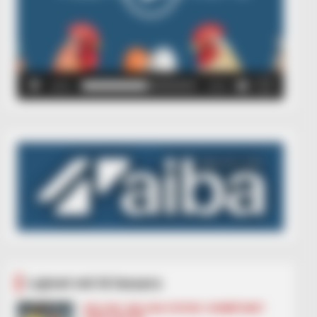
00:00
00:05
Lajmet më të lexuara
BALLINA
BALLINA STATIKE
KOMBËTARET