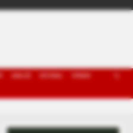
P
ANALIZË
EDITORIAL
OPINION