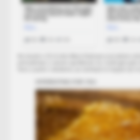
Në minutën e 52-të ishte Albion Rrahmani ai që dyfishoi shif
përfundimtare u vulosën nga Matoshi. Ky i fundit gjeti golin
fitore e pastër e dardanëve, që vazhdojnë të tregojnë një f