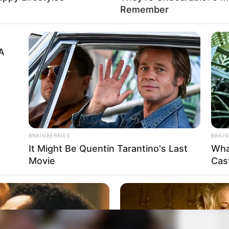
Remember
A
BRAINBERRIES
BRAIN
It Might Be Quentin Tarantino's Last
Wha
Movie
Cas