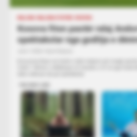
BALLINA
BALLINA STATIKE
KOSOVA
Kosova fiton pastër ndaj Andor
spektakolar nga goditja e dëni
June 7, 2026
Sport Ekspres
Kosova ka fituar sot testin e dytë miqësor për muajin qers
Vokrri”. Shifrat u zhbllokuan në minutën e 41-të nga Fisnik As
duke realizuar një gol spektakolar.