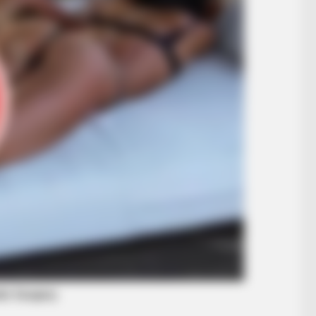
BRAINBERRIES
 Bridgertons! 9 Must-
Sensual Dance Scenes 
BRAINBERRIES
When Fame Meets Fragility: 6
Celebrity Stories You Won't Forget