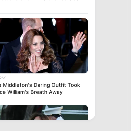
DAY
e Middleton's Daring Outfit Took
nce William's Breath Away