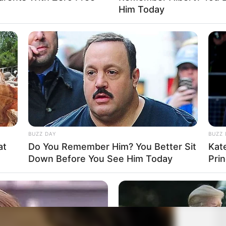
Him Today
BUZZ DAY
BUZZ 
at
Do You Remember Him? You Better Sit
Kat
Down Before You See Him Today
Pri