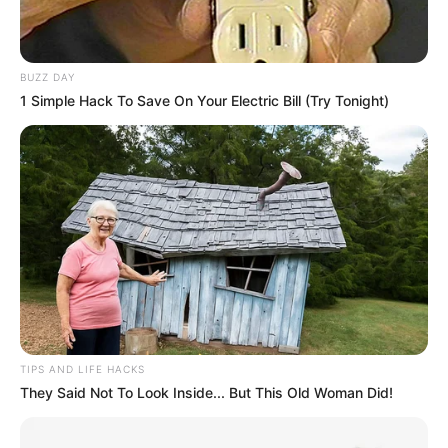
BUZZ DAY
1 Simple Hack To Save On Your Electric Bill (Try Tonight)
TIPS AND LIFE HACKS
They Said Not To Look Inside... But This Old Woman Did!