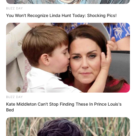
BUZZ DAY
You Won't Recognize Linda Hunt Today: Shocking Pics!
BUZZ DAY
Kate Middleton Can't Stop Finding These In Prince Louis's
Bed