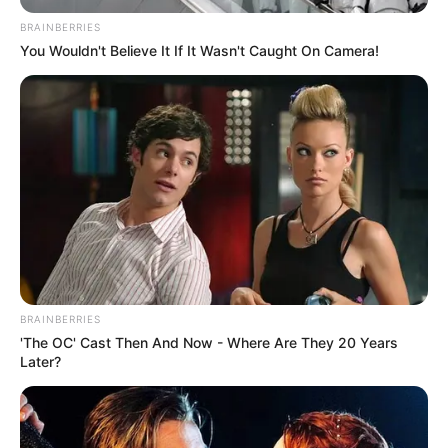
BRAINBERRIES
You Wouldn't Believe It If It Wasn't Caught On Camera!
BRAINBERRIES
'The OC' Cast Then And Now - Where Are They 20 Years
Later?