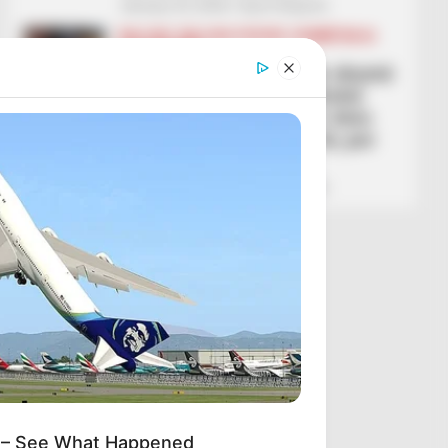
January 23, 2026
Sport Ekspres
BALLINA
BALLINA STATIKE
KOMBËTARJA
LEGJIONARËT
“Nuk dua të qaj, por jam shumë
i trishtuar”! Trajneri i Bristol
City preket nga largimi i Anis
Mehmetit: Luftova për të, por
nuk e ndaloja dot…
January 23, 2026
Sport Ekspres
 – See What Happened