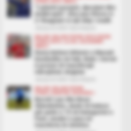
FUTBOLL BOTA
SERIE A
“Lojtarët punojnë, djersijnë dhe
ëndërrojnë”, Kivu pas fitores 6-
2: Reaguam si një ekip i madh
January 23, 2026
Sport Ekspres
BALLINA
BALLINA STATIKE
BOTA STATIKE
FUTBOLL BOTA
LA LIGA
LEGJIONARËT
SERIE A
Roma kërkon kthimin e Marash
Kumbullës në Itali, klubi i Serisë
A provon të transferojë
mbrojtësin shqiptar
January 23, 2026
Sport Ekspres
BALLINA
BALLINA STATIKE
FUTBOLL SHQIPTAR
KATEGORIA 1
Burreli-Laçi dhe Besa-
Skënderbeu, duele të bukura
për javën e 19 në Kategorinë e
Parë, vendet e para në
transferta të vështira