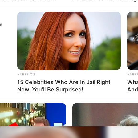
e
HABERION
HABE
15 Celebrities Who Are In Jail Right
Wha
Now. You'll Be Surprised!
And