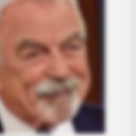
BUZZ DAY
This Happened On Live
Remember Tiger's Ex-Wi
See Her Now