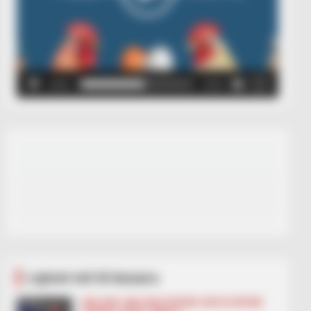
00:00
00:05
Lajmet më të lexuara
BALLINA
BALLINA STATIKE
BOTA STATIKE