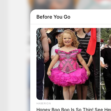
Before You Go
HABERION
Honey Boo Boo Is So Thin! See He