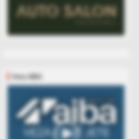
Veza AIBA
Video
Player