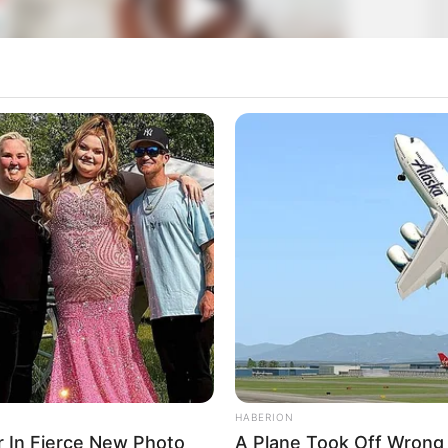
HABERION
r In Fierce New Photo
A Plane Took Off Wrong