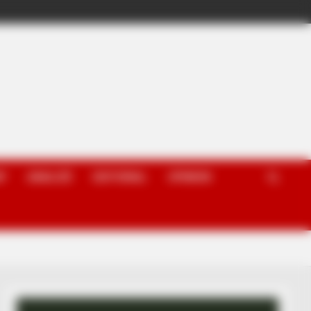
P
ANALIZË
EDITORIAL
OPINION