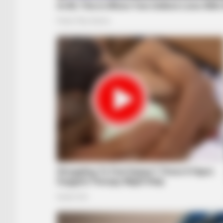
BUZZ DAY
Kate Middleton's Daring Outfit Too
Prince William's Breath Away
RADAR MEDIA