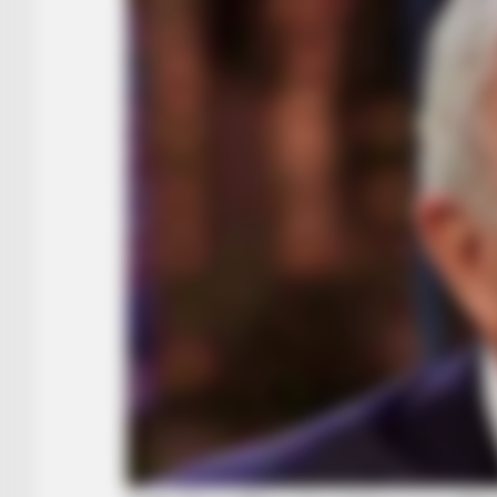
BUZZ DAY
Viewers Had To Look Away When 
Tv