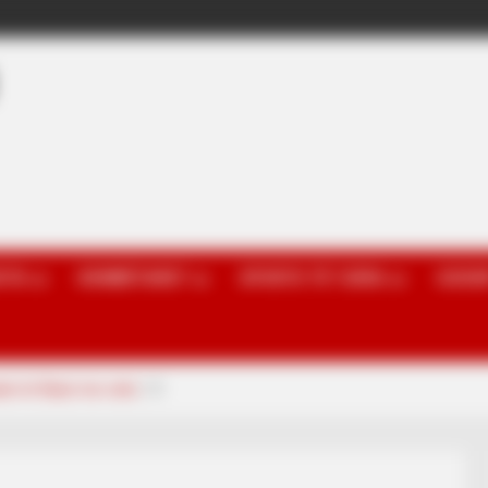
OTA
KOMBËTARET
SPORTE TË TJERA
GOSSI
nin të flasë me vete
3