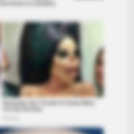
RADAR MEDIA
RADA
k
New Photos Of Female Soldiers - 5
Dol
Surprising Details Emerge
Alo
INSTANTHUB