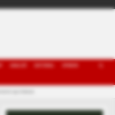
P
ANALIZË
EDITORIAL
OPINION
minimit nga Hollanda