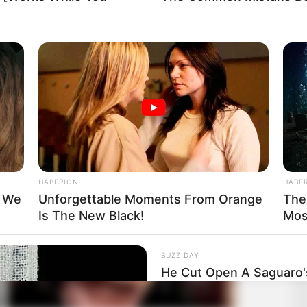
HABERION
HABE
t We
Unforgettable Moments From Orange
The
Is The New Black!
Mos
BUZZ DAY
He Cut Open A Saguaro
Stopped