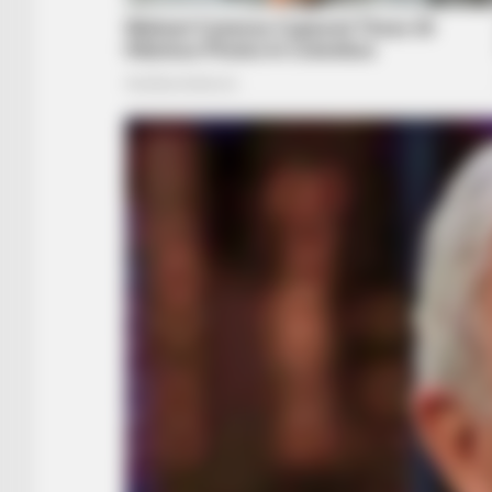
BUZZ DAY
David Muir's New Partner, Whom Yo