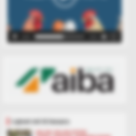
00:00
00:05
Lajmet më të lexuara
BALLINA
BALLINA STATIKE