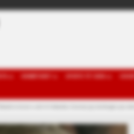
OTA
KOMBËTARET
SPORTE TË TJERA
GOSSI
hkatërroi brezin e artë të Hollandës, Koeman jep dorëheqjen pas ele