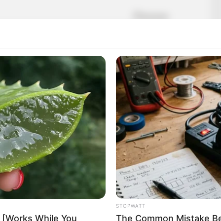
STOPWATT
 [Works While You
The Common Mistake Beh