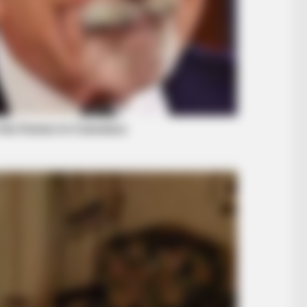
BUZZ DAY
RADA
Tiny Dog Thrown Into A Lion's Cage,
11 S
Then The Lion Smells Him
With
BUZZ DAY