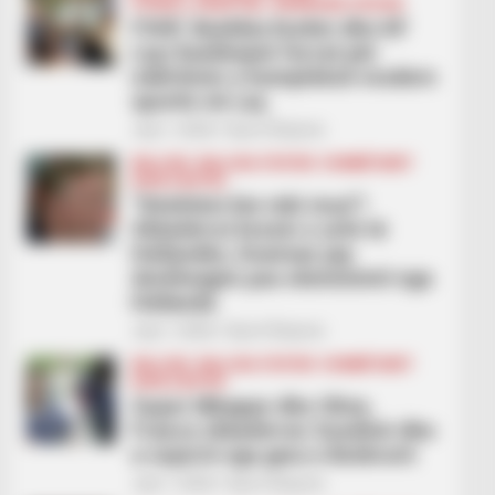
FUTBOLL SHQIPTAR
SUPERIORE STATIKE
FSHF, Bashkia Kurbin dhe KF
Laçi bashkojnë forcat për
ndërtimin e kompleksit modern
sportiv në Laç
July 1, 2026
Sport Ekspres
BALLINA
BALLINA STATIKE
KOMBËTARET
KUPA E BOTËS
“Dështimi bie mbi mua”!
Shkatërroi brezin e artë të
Hollandës, Koeman jep
dorëheqjen pas eleminimit nga
Hollanda
July 1, 2026
Sport Ekspres
BALLINA
BALLINA STATIKE
KOMBËTARET
KUPA E BOTËS
Super Mbappe dhe Olise,
Franca shkatërron Suedinë dhe
e nxjerrë nga gara e Botërorit
July 1, 2026
Sport Ekspres