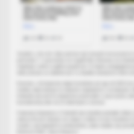
Vendimi, i cili u bë i ditur përmes një mesazhi emocional në 
përfundoi 1-1 pas kohës së rregullt dhe shtesave, ku holand
zhgënjyer, ashtu si gjithë populli ynë. Si trajner, përgjegjës
duke pranuar se objektivi për t’u shpallur kampionë mbeti sër
Koeman, i cili drejtonte ekipin kombëtar që nga viti 2023 (n
mëdha, duke kërkuar të shlyente zhgënjimet e së kaluarës. Me
Holanda nuk arriti të shpaloste potencialin e saj të plotë, 
konsiderohej ndër më të talentuarit e turneut.
Federata Holandeze e Futbollit tani ndodhet përballë sfidës së
ndërsa tifozët mbeten me shijen e hidhur të një mundësie
fundin e një kapitulli të rëndësishëm, duke mbyllur një per
Botërorit 2026. /Sport Ekspres/