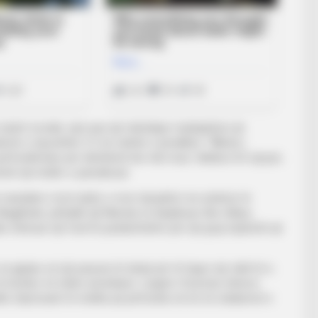
rrjetet sociale, vjen pas një ndeshjeje rraskapitëse që
ezët u mposhtën 3-2 në ruletën e penalltive. “Mbeta i
ia përfundimtare për dështimin bie mbi mua,” deklaroi 63-vjeçari,
ish një ëndërr e parealizuar.
ë mandatin e tij të dytë), e mori skuadrën me ambicie të
gjithatë, përballë një Maroku të disiplinuar dhe efikas,
duke shënuar një fund të parakohshëm për një grup lojtarësh që
 gjetjes së një pasuesi të denjë për të hapur një cikël të ri,
 të humbur në tokën amerikane. Largimi i Koeman shënon
iudhë shpresash të mëdha që përfundoi në lot në stadiumet e