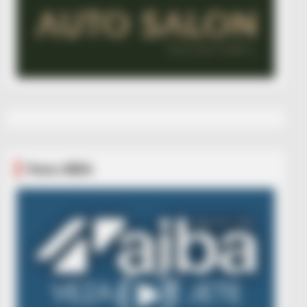
Veza AIBA
Video
Player