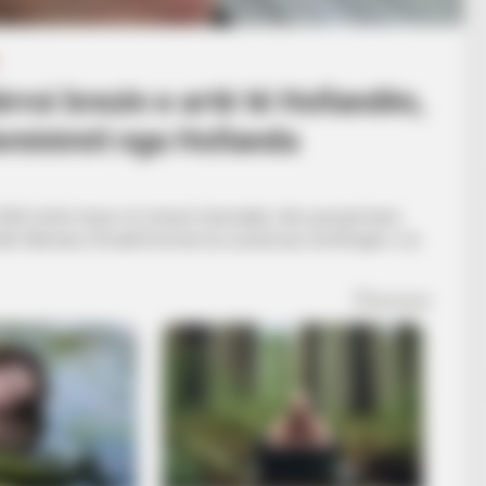
rroi brezin e artë të Hollandës,
eminimit nga Hollanda
 2026 është shuar në mënyrë dramatike, dhe pasojat kanë
ndër Marokut, Ronald Koeman ka zyrtarizuar dorëheqjen e tij