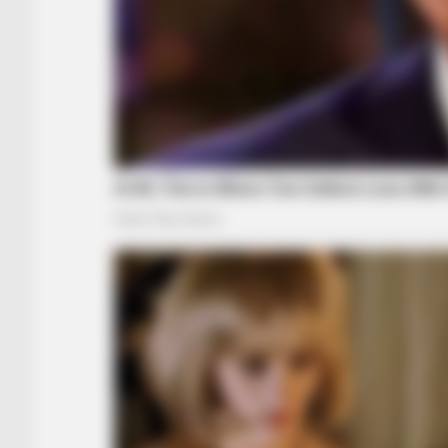
RADAR MEDIA
Onerep Vs Incogni: Which Service
Protects Your Data Better?
BUZZ DAY