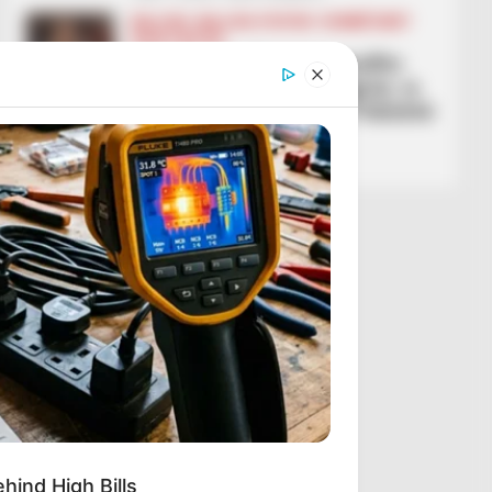
BALLINA
BALLINA STATIKE
KOMBËTARET
KUPA E BOTËS
Haland i jep fitoren e madhe
dhe kualifikimin Norvegjisë, ia
dalin kundër Bregut të Fildishtë
në Botëror
June 30, 2026
Sport Ekspres
ind High Bills