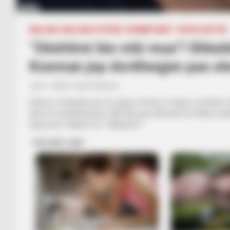
BALLINA
BALLINA STATIKE
KOMBËTARET
KUPA E BOTËS
“Dështimi bie mbi mua”! Shkatë
Koeman jep dorëheqjen pas el
July 1, 2026
Sport Ekspres
Ëndrra e Holandës për të ngritur trofeun e Kupës së Botës
qenë të menjëhershme. Një ditë pas eliminimit të hidhur ku
nga posti i trajnerit të “Tulipanëve”.