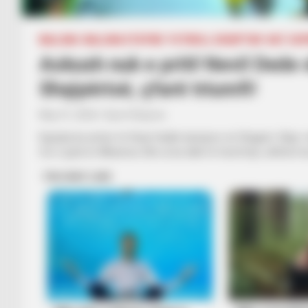
BALLINA
BALLINA STATIKE
FUTBOLL SHQIPTAR
KAT. SU
Askush nuk e priti! Nevil Dede 
Shqipërisë, çfarë triumfi!
May 31, 2026
Sport Ekspres
Egnatia ka arritur të fitojë titullin kampion në Shqipëri. Eki
me 2 gola të Albanese dhe ia ka dalë të triumfojë, atëherë k