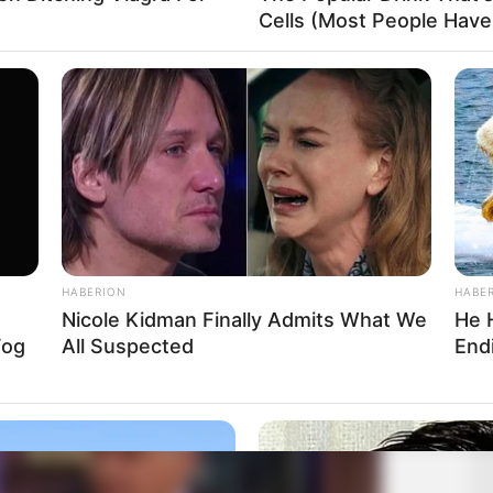
Cells (Most People Have 
HABERION
HABE
Nicole Kidman Finally Admits What We
He 
Fog
All Suspected
Endi