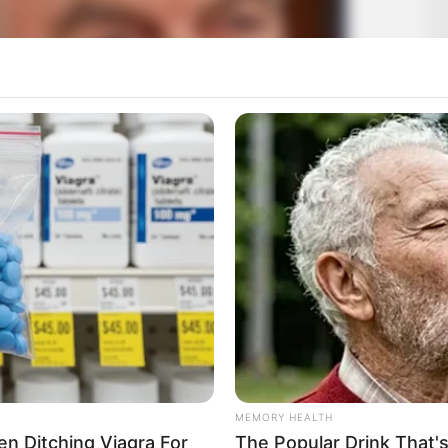
MEMORY HEALTH
Men Ditching Viagra For
The Popular Drink That's