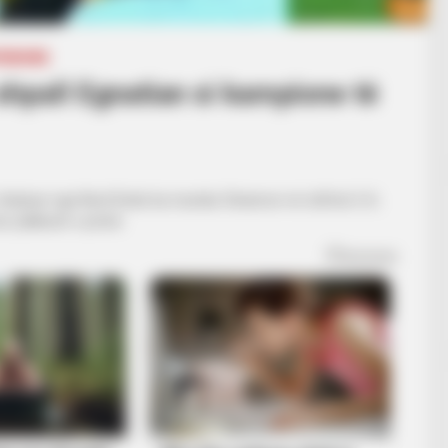
PERIORE
shpall Egnatian si kampione të
pi i drejtuar nga Nevil Dede ka mundur Dinamon në shifrat 2-0,
ur pakkush e priste.