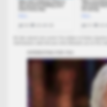
Në fakt, askush nuk e priste. Pas ardhjes së Dedes, Egnati
titull kampion, duke lënë pas vetes Elbasanin, që sot fitoi nda