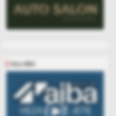
Veza AIBA
Video
Player