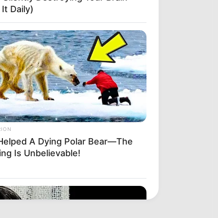
It Daily)
RION
Helped A Dying Polar Bear—The
ng Is Unbelievable!