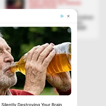
FUTBOLL SHQIPTAR
KAT. SUPERIORE
SUPERIORE STATIKE
“Mos luani për ata që ju
ofendojnë”! Nevil Dede motivon
ekipin për titullin kampion:
Djema, Zoti jua bëftë hallall!
May 31, 2026
Sport Ekspres
 Silently Destroying Your Brain