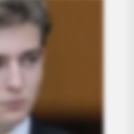
BUZZ DAY
BUZZ 
Malia Obama's Transformation Is A
Tom
Sight To See
Bea