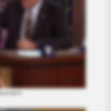
BUZZ DAY
at Happened
David Muir's New Partne
The