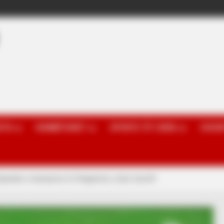
OTA
KOMBËTARET
SPORTE TË TJERA
GOSSI
Egnatian si kampione të Shqipërisë, çfarë triumfi!