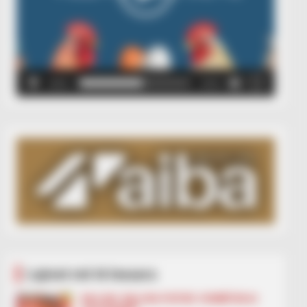
00:00
00:05
Lajmet më të lexuara
BALLINA
BALLINA STATIKE
KOMBËTARJA