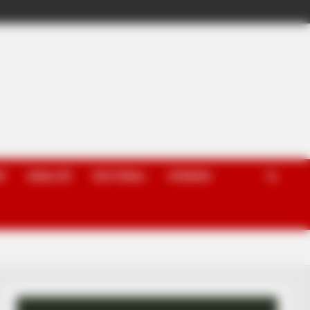
P
ANALIZË
EDITORIAL
OPINION