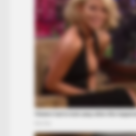
HABERION
A Plane Took Off Wrong – See Wh
BUZZ DAY
He Cut Open A Saguaro's Lump—
Shocking Reason He Stopped