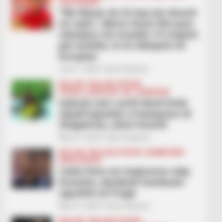
LEGJIONARËT
“Me Maran do të luaj më shumë
në sulm”, Myrto Uzuni flet para
ndeshjes me Izraelin: Po luajmë
për kombin, le të shkojmë në
Europian
June 1, 2026
Sport Ekspres
BALLINA
BALLINA STATIKE
FUTBOLL SHQIPTAR
KAT. SUPERIORE
Askush nuk e priti! Nevil Dede
shpall Egnatian si kampione të
Shqipërisë, çfarë triumfi!
May 31, 2026
Sport Ekspres
BALLINA
BALLINA STATIKE
KOMBËTARET
KUPA E BOTËS
Cekia fiton në miqësoren ndaj
Kosovës, dardanët humbasin
ngushtë në Pragë
May 31, 2026
Sport Ekspres
BALLINA
BALLINA STATIKE