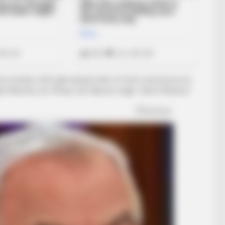
a ka mundur çfarë gjeti përpara dhe në fund u kurorëzua me
j Vllaznisë, por fitorja, nuk vlejti për asgjë. /Sport Ekspres/