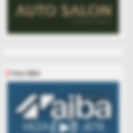
Veza AIBA
Video
Player