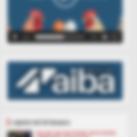
00:00
00:05
Lajmet më të lexuara
BALLINA
BALLINA STATIKE
BOTA STATIKE