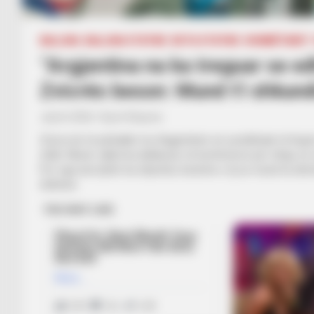
BALLINA
BALLINA STATIKE
BOTA STATIKE
KOMBËTARET
“Argjentina na ka treguar se edh
Zvicrës beson: Mund t’i shkun
July 8, 2026
Sport Ekspres
Zvicra do të përballet me Argjentinën në çerekfinale të Kupë
sfidë. Murat Jakini ka deklaruar në konferencë për shtyp se
Por nga ana tjetër ka shprehur besimin e tij se mund ta ele
dobësie.