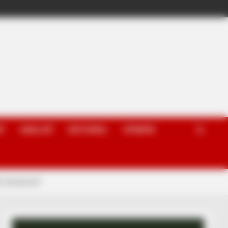
P
ANALIZË
EDITORIAL
OPINION
dim kampionët