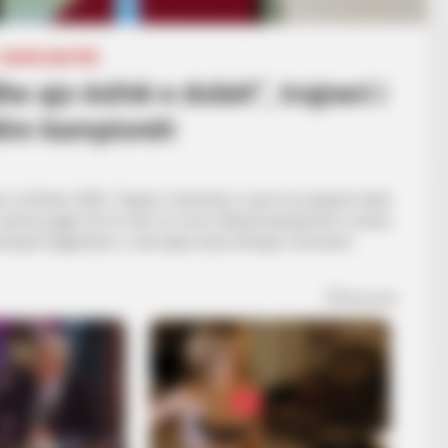
KUPA E BOTËS
e ajo është e dobët”, trajneri i
dim kampionët
s së Botës 2026. Trajneri i helvetëve e pret me padurim këtë
 nuk ka asgjë më të mirë se sa të sfidosh kampionët e botës.
minojnë Argjeninën, e cila sipas tij ka shfaqur momente