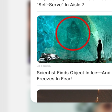
"Self-Serve" In Aisle 7
HABERION
Scientist Finds Object In Ice—And
Freezes In Fear!