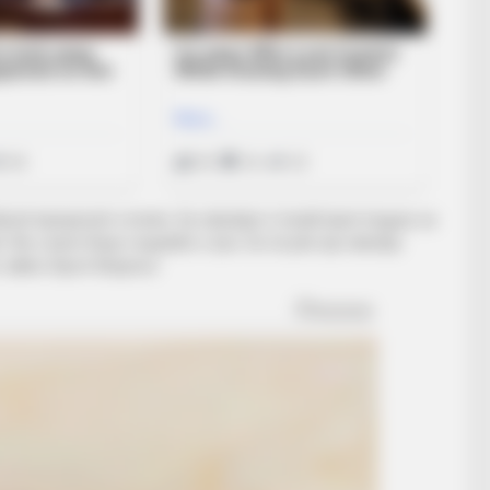
idosh kampionët e botës. Dy ndeshjet e fundit kanë treguar se
Ne e kemi fituar respektin e tyre. Do të jetë një ndeshje
 Jakini./Sport Ekspres/