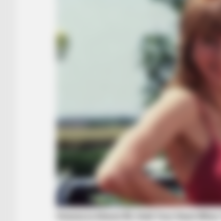
BUZZ DAY
He Followed A Strange Red Light
Footage