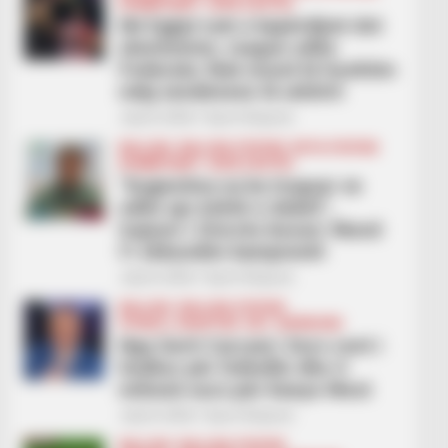
KOMBËTARET
KUPA E BOTËS
Në Egjipt nuk e kapërdijnë dot
eleminimin, reagon edhe
Federata: Nuk mund të heshtim
ndaj vendimeve të arbitrit
July 8, 2026
Sport Ekspres
BALLINA
BALLINA STATIKE
BOTA STATIKE
KOMBËTARET
KUPA E BOTËS
“Argjentina na ka treguar se
edhe ajo është e dobët”,
trajneri i Zvicrës beson: Mund
t’i shkundim kampionët
July 8, 2026
Sport Ekspres
BALLINA
BALLINA STATIKE
FUTBOLL SHQIPTAR
KAT. SUPERIORE
Nga Gerti Carcani/ Zero cent i
hedhur për futbollin dhe 4
milionë euro për Kanye West
July 8, 2026
Sport Ekspres
BALLINA
BALLINA STATIKE