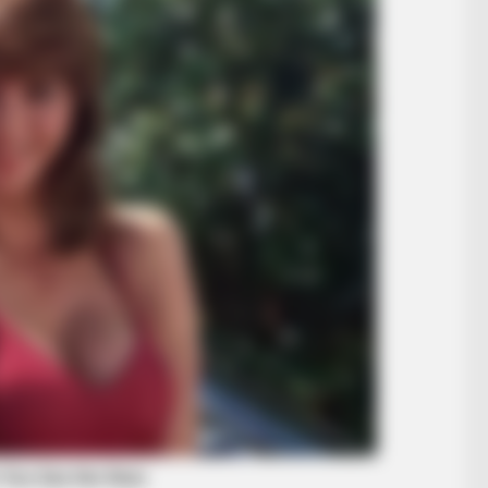
BUZZ DAY
—Then Saw His Camera
David Muir's New Partne