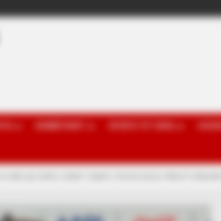
OTA
KOMBËTARET
SPORTE TË TJERA
GOSSI
 se edhe ajo është e dobët”, trajneri i Zvicrës beson: Mund t’i shkun