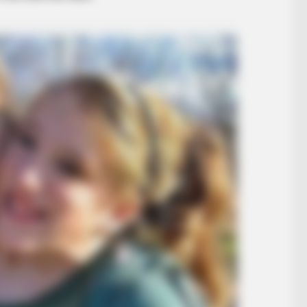
RADAR MEDIA
RADA
e
Grandpa Leaves Wife For Younger
The
Bride — Then The Ex-Wife Acts
Hid