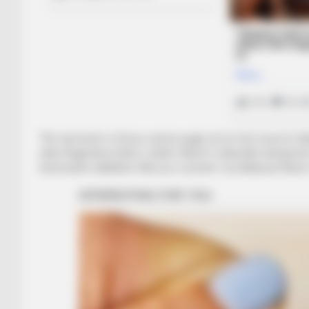
“Për një komb si Zvicra, nuk ka asgjë më të mirë sesa të sf
edhe Argjentina është e dobët. Mund t’i shkundim kampionët. 
interesante taktikisht. Mezi po e presim”, ka deklaruar Murat