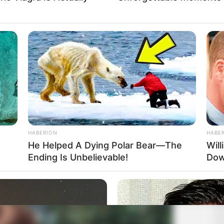
HABERION
HABE
He Helped A Dying Polar Bear—The
Wil
Ending Is Unbelievable!
Dow