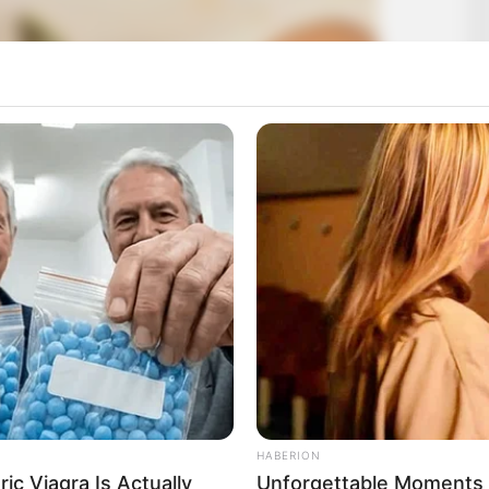
HABERION
ic Viagra Is Actually
Unforgettable Moments 