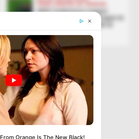
FUTBOLL SHQIPTAR
KAT. SUPERIORE
UEFA Conference League/
Dinamo City & Vllaznia luajnë të
enjten ndeshjet e raundit të
parë
July 8, 2026
Sport Ekspres
From Orange Is The New Black!