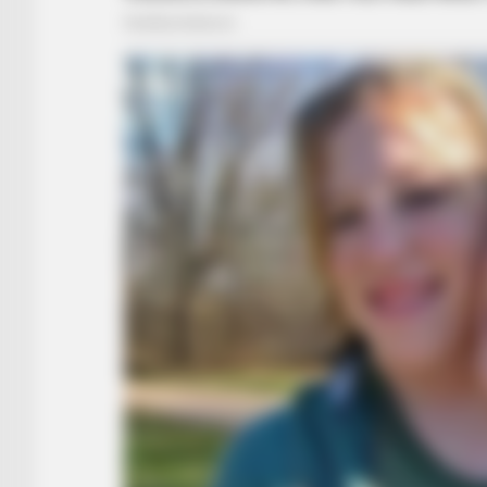
RADAR MEDIA
This Cat Video Is So Funny, Peopl
Can't Stop Laughing