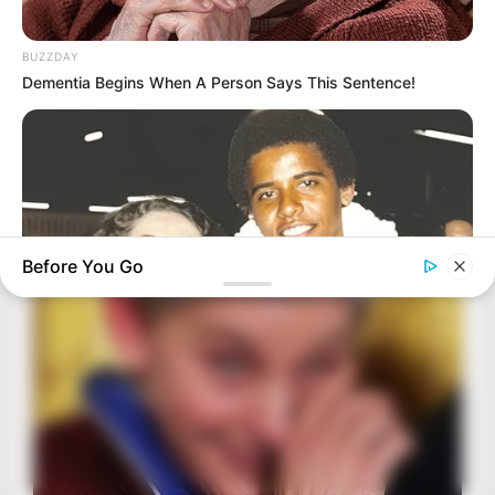
BUZZDAY
Dementia Begins When A Person Says This Sentence!
Before You Go
BUZZDAY
The Truth About Barack Obama's Parents Is Spilling Out