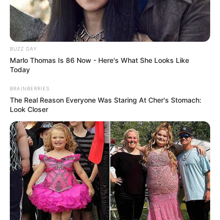
mënyrën sesi shkojnë gjërat në klub, por pa e prekur
konkretisht. /Sport Ekspres/
BUZZ DAY
Marlo Thomas Is 86 Now - Here's What She Looks Like
Today
BRAINBERRIES
The Real Reason Everyone Was Staring At Cher's Stomach:
Look Closer