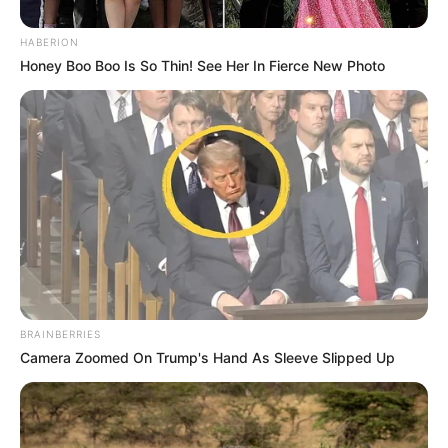
HABERION
Honey Boo Boo Is So Thin! See Her In Fierce New Photo
BRAINBERRIES
Camera Zoomed On Trump's Hand As Sleeve Slipped Up