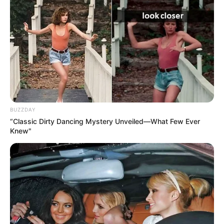
BUZZDAY
“Classic Dirty Dancing Mystery Unveiled—What Few Ever
Knew"