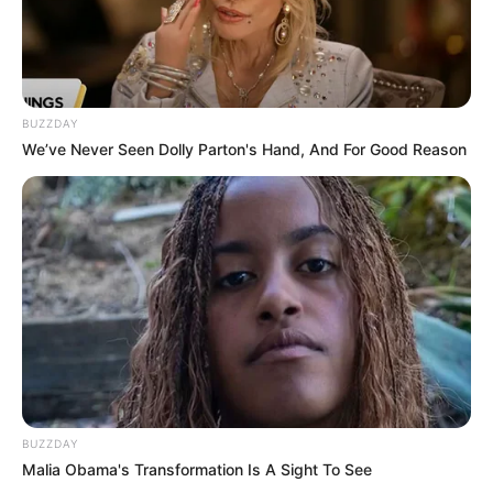
BUZZDAY
We’ve Never Seen Dolly Parton's Hand, And For Good Reason
BUZZDAY
Malia Obama's Transformation Is A Sight To See