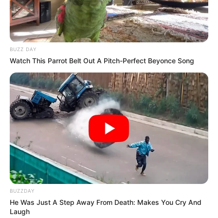
BUZZ DAY
Watch This Parrot Belt Out A Pitch-Perfect Beyonce Song
BUZZDAY
He Was Just A Step Away From Death: Makes You Cry And
Laugh
Madje për ta bërë akoma edhe me enigmatik si episod,